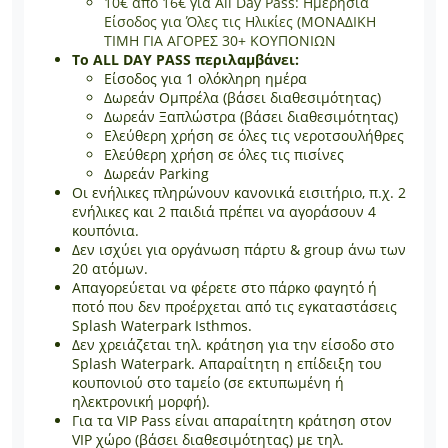
10€ από 16€ για All Day Pass: Ημερήσια
Είσοδος για Όλες τις Ηλικίες (ΜΟΝΑΔΙΚΗ
ΤΙΜΗ ΓΙΑ ΑΓΟΡΕΣ 30+ ΚΟΥΠΟΝΙΩΝ
Το ALL DAY PASS περιλαμβάνει:
Είσοδος για 1 ολόκληρη ημέρα
Δωρεάν Ομπρέλα (βάσει διαθεσιμότητας)
Δωρεάν Ξαπλώστρα ​(βάσει διαθεσιμότητας)
Ελεύθερη χρήση σε όλες τις νεροτσουλήθρες
Ελεύθερη χρήση σε όλες τις πισίνες
Δωρεάν Parking
Οι ενήλικες πληρώνουν κανονικά εισιτήριο, π.χ. 2
ενήλικες και 2 παιδιά πρέπει να αγοράσουν 4
κουπόνια.
Δεν ισχύει για οργάνωση πάρτυ & group άνω των
20 ατόμων.
Απαγορεύεται να φέρετε στο πάρκο φαγητό ή
ποτό που δεν προέρχεται από τις εγκαταστάσεις
Splash Waterpark Isthmos.
Δεν χρειάζεται τηλ. κράτηση για την είσοδο στο
Splash Waterpark. Απαραίτητη η επίδειξη του
κουπονιού στο ταμείο (σε εκτυπωμένη ή
ηλεκτρονική μορφή).
Για τα VIP Pass είναι απαραίτητη κράτηση στον
VIP χώρο (βάσει διαθεσιμότητας) με τηλ.