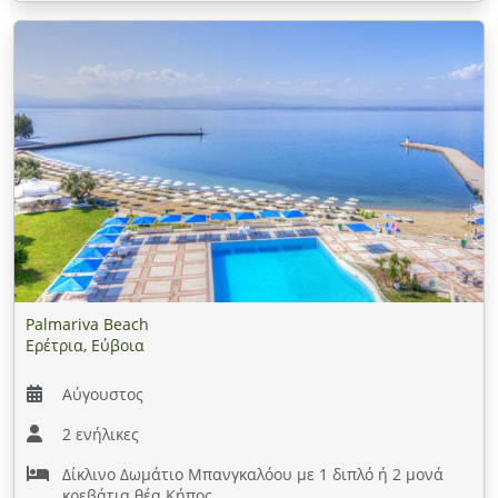
Palmariva Beach
Ερέτρια, Εύβοια
Αύγουστος
2 ενήλικες
Δίκλινο Δωμάτιο Μπανγκαλόου με 1 διπλό ή 2 μονά
κρεβάτια θέα Κήπος