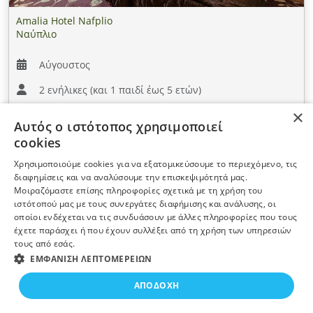
Amalia Hotel Nafplio
Ναύπλιο
Αύγουστος
2 ενήλικες (και 1 παιδί έως 5 ετών)
×
Κλασικό Δωμάτιο
Αυτός ο ιστότοπος χρησιμοποιεί
Πρωινό
cookies
140€
Χρησιμοποιούμε cookies για να εξατομικεύσουμε το περιεχόμενο, τις
1 νύχτα
διαφημίσεις και να αναλύσουμε την επισκεψιμότητά μας.
Μοιραζόμαστε επίσης πληροφορίες σχετικά με τη χρήση του
ιστότοπού μας με τους συνεργάτες διαφήμισης και ανάλυσης, οι
οποίοι ενδέχεται να τις συνδυάσουν με άλλες πληροφορίες που τους
έχετε παράσχει ή που έχουν συλλέξει από τη χρήση των υπηρεσιών
τους από εσάς.
ΕΜΦΆΝΙΣΗ ΛΕΠΤΟΜΕΡΕΙΏΝ
ΑΠΟΔΟΧΉ