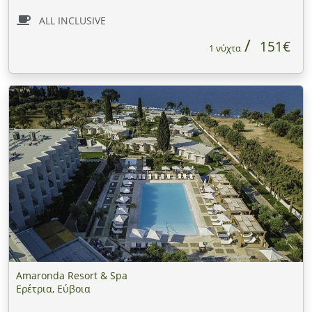
ALL INCLUSIVE
151€
1 νύχτα
Amaronda Resort & Spa
Ερέτρια, Εύβοια