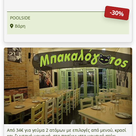
-30%
POOLSIDE
Βάρη
Από 34€ για γεύμα 2 ατόμων με επιλογές από μενού, κρασί
και ζωντανή μουσική, στο πασίγνωστο μουσικό στέκι