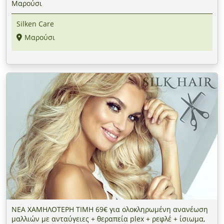
Μαρούσι
Silken Care
Μαρούσι
ΝΕΑ ΧΑΜΗΛΟΤΕΡΗ ΤΙΜΗ 69€ για ολοκληρωμένη ανανέωση
μαλλιών με ανταύγειες + θεραπεία plex + ρεφλέ + ίσιωμα,