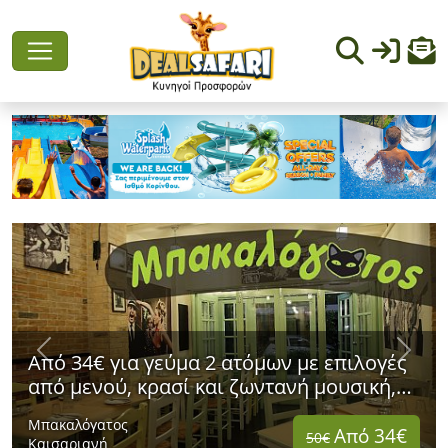
Previous
Next
Από 34€ για γεύμα 2 ατόμων με επιλογές
από μενού, κρασί και ζωντανή μουσική,
στο πασίγνωστο μουσικό στέκι
Μπακαλόγατος
"Μπακαλόγατος" στην Καισαριανή
Από 34€
50€
Καισαριανή