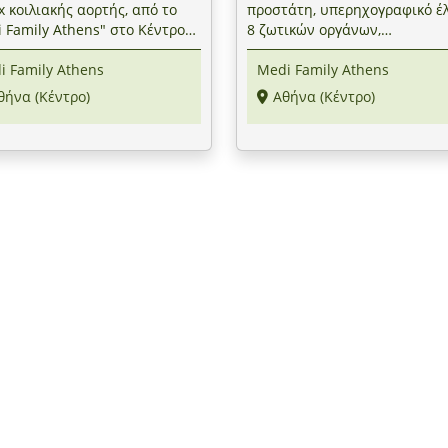
ex κοιλιακής αορτής, από το
προστάτη, υπερηχογραφικό έ
 Family Athens" στο Κέντρο
8 ζωτικών οργάνων,
σείο Αθηνών)
υπερηχογράφημα θυρεοειδού
i Family Athens
Medi Family Athens
κλινική εξέταση-διάγνωση-α
από ειδικό ιατρό, από το "Med
θήνα (Κέντρο)
Αθήνα (Κέντρο)
Family Athens" στο Κέντρο
(Μουσείο Αθηνών)