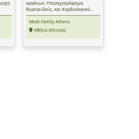
λεγχο
οργάνων, Υπερηχογράφημα
θυρεοειδούς, και Καρδιολογικό
ς &
Έλεγχο, από το "Medi Family
Medi Family Athens
γωγή
Athens" στο Κέντρο (Μουσείο
i
Αθηνών)
Αθήνα (Κέντρο)