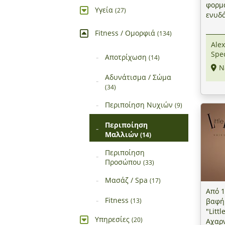
φορμα
Υγεία
(27)
ενυδά
φριζά
Fitness / Ομορφιά
(134)
Coiff
Alex
Ηράκ
Spec
Αποτρίχωση
(14)
Ν
Αδυνάτισμα / Σώμα
(34)
Περιποίηση Νυχιών
(9)
Περιποίηση
Μαλλιών
(14)
Περιποίηση
Προσώπου
(33)
Μασάζ / Spa
(17)
Από 1
Fitness
βαφή 
(13)
"Litt
Υπηρεσίες
(20)
Αχαρ