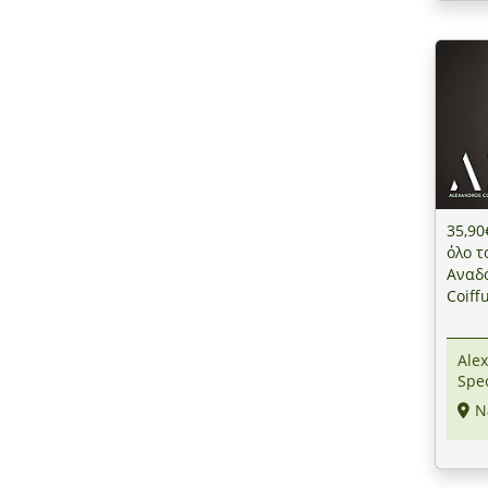
35,90
όλο τ
Αναδό
Coiff
Ηράκ
Alex
Spec
Ν