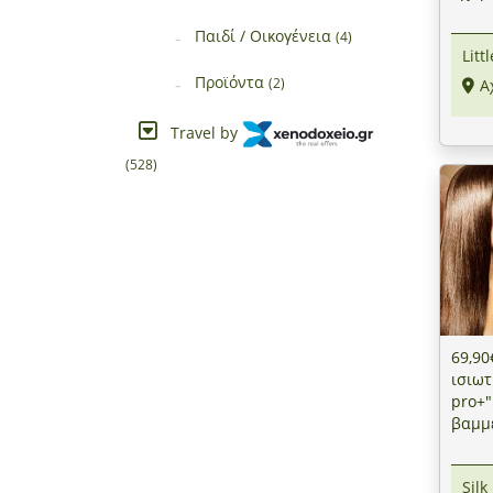
Παιδί / Οικογένεια
(4)
Litt
Προϊόντα
(2)
Α
Travel by
(528)
69,90
ισιωτ
pro+"
βαμμέ
αφαί
Finish
Silk
Hair"