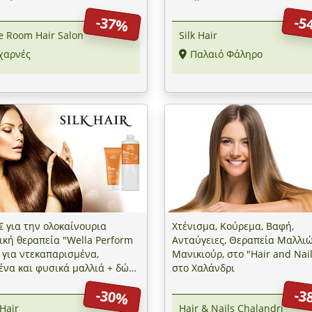
-37%
-5
le Room Hair Salon
Silk Hair
χαρνές
Παλαιό Φάληρο
€ για την ολοκαίνουρια
Χτένισμα, Κούρεμα, Βαφή,
ική θεραπεία "Wella Perform
Ανταύγειες, Θεραπεία Μαλλι
 για ντεκαπαρισμένα,
Μανικιούρ, στο "Hair and Nai
να και φυσικά μαλλιά + δώρο
στο Χαλάνδρι
ρεση ψαλίδας με το Gama
-30%
-3
 Pro, αξίας 15€, στο "Silk
 Hair
Hair & Nails Chalandri
 στο Παλαιό Φάληρο