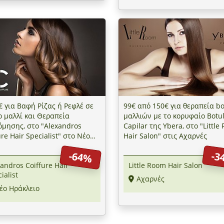
€ για Βαφή Ρίζας ή Ρεφλέ σε
99€ από 150€ για θεραπεία bo
ο μαλλί και Θεραπεία
μαλλιών με το κορυφαίο Botul
μησης, στο "Alexandros
Capilar της Ybera, στο "Little
ure Hair Specialist" στο Νέο
Hair Salon" στις Αχαρνές
λειο
-64%
-3
andros Coiffure Hair
Little Room Hair Salon
ialist
Αχαρνές
έο Ηράκλειο