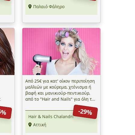
Παλαιό Φάληρο
Από 25€ για κατ' οίκον περιποίηση
μαλλιών με κούρεμα, χτένισμα ή
βαφή και μανικιούρ-πεντικιούρ,
t
από το "Hair and Nails" για όλη την
Αττική
6%
-29%
Hair & Nails Chalandri
Αττική