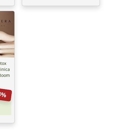
tox
inica
 Room
4%