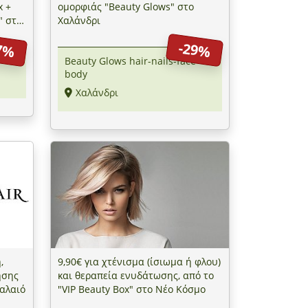
x +
ομορφιάς "Beauty Glows" στο
" στο
Χαλάνδρι
7%
-29%
Beauty Glows hair-nails-face-
body
Χαλάνδρι
,
9,90€ για χτένισμα (ίσιωμα ή φλου)
ησης
και θεραπεία ενυδάτωσης, από το
Παλαιό
"VIP Beauty Box" στο Νέο Κόσμο