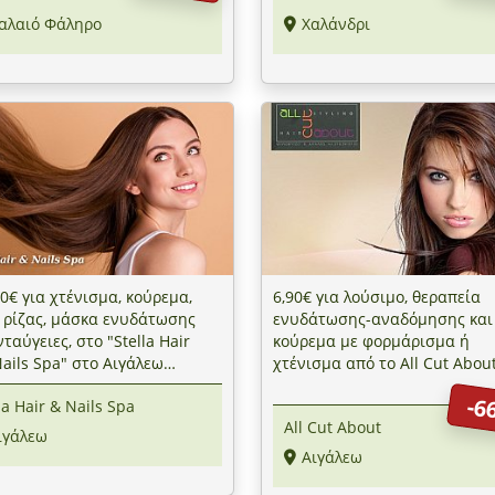
αλαιό Φάληρο
Χαλάνδρι
0€ για χτένισμα, κούρεμα,
6,90€ για λούσιμο, θεραπεία
 ρίζας, μάσκα ενυδάτωσης
ενυδάτωσης-αναδόμησης και
νταύγειες, στο "Stella Hair
κούρεμα με φορμάρισμα ή
ails Spa" στο Αιγάλεω
χτένισμα από το All Cut Abou
ον μετρό Αγία Μαρίνα
-6
la Hair & Nails Spa
All Cut About
ιγάλεω
Αιγάλεω