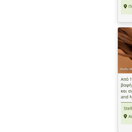
Π
Από 1
βαφή
και α
and N
πλησί
Stel
Α