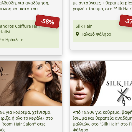
λδεΰδη, για αναδόμηση,
με ανταύγειες + θεραπεία ple
τωση και κατά του
ρεφλέ + ίσιωμα, στο "Silk Hair
ρισματος, από το "Alexandros
Παλαιό Φάληρο
-58%
-3
ure Hair Specialist" στο Νέο
andros Coiffure Hair
Silk Hair
λειο
ialist
Παλαιό Φάληρο
έο Ηράκλειο
9€ για κούρεμα, χτένισμα,
Από 19,90€ για κούρεμα, βαφή
(ρίζα ή όλο το κεφάλι), στο
ίσιωμα και θεραπεία αναδόμ
le Room Hair Salon" στις
μαλλιών, στο "Silk Hair" στο 
νές
Φάληρο