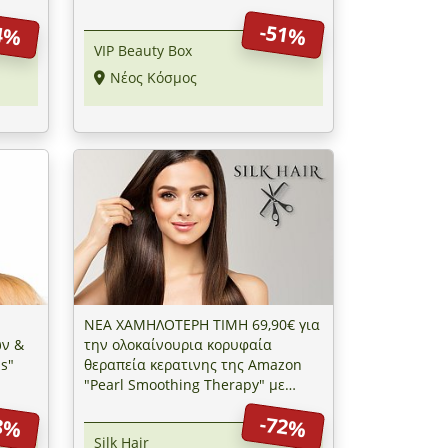
4%
-51%
VIP Beauty Box
Νέος Κόσμος
ΝΕΑ ΧΑΜΗΛΟΤΕΡΗ ΤΙΜΗ 69,90€ για
ών &
την ολοκαίνουρια κορυφαία
ls"
θεραπεία κερατινης της Amazon
"Pearl Smoothing Therapy" με
δώρο αφαίρεση ψαλίδας με το
8%
-72%
Gama Finish Pro, αξίας 15€, στο
Silk Hair
"Silk Hair" στο Παλαιό Φάληρο