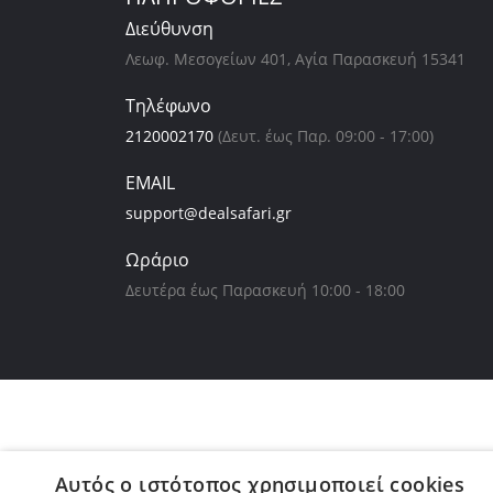
Διεύθυνση
Λεωφ. Μεσογείων 401, Αγία Παρασκευή 15341
Τηλέφωνο
2120002170
(Δευτ. έως Παρ. 09:00 - 17:00)
EMAIL
support@dealsafari.gr
Ωράριο
Δευτέρα έως Παρασκευή 10:00 - 18:00
Αυτός ο ιστότοπος χρησιμοποιεί cookies