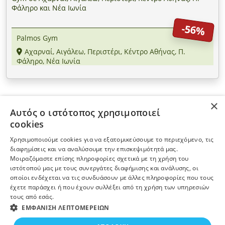
Φάληρο και Νέα Ιωνία
-56%
Palmos Gym
Αχαρναί, Αιγάλεω, Περιστέρι, Κέντρο Αθήνας, Π.
Φάληρο, Νέα Ιωνία
×
Αυτός ο ιστότοπος χρησιμοποιεί
ΠΛΗΡΟΦΟΡΙΕΣ
cookies
Χρησιμοποιούμε cookies για να εξατομικεύσουμε το περιεχόμενο, τις
Η ΕΤΑΙΡΕΙΑ
διαφημίσεις και να αναλύσουμε την επισκεψιμότητά μας.
Μοιραζόμαστε επίσης πληροφορίες σχετικά με τη χρήση του
ιστότοπού μας με τους συνεργάτες διαφήμισης και ανάλυσης, οι
ΠΕΡΙΣΣΟΤΕΡΑ
οποίοι ενδέχεται να τις συνδυάσουν με άλλες πληροφορίες που τους
έχετε παράσχει ή που έχουν συλλέξει από τη χρήση των υπηρεσιών
τους από εσάς.
ΕΓΓΡΑΦΗ ΣΤΟ NEWSLETTER
ΕΜΦΆΝΙΣΗ ΛΕΠΤΟΜΕΡΕΙΏΝ