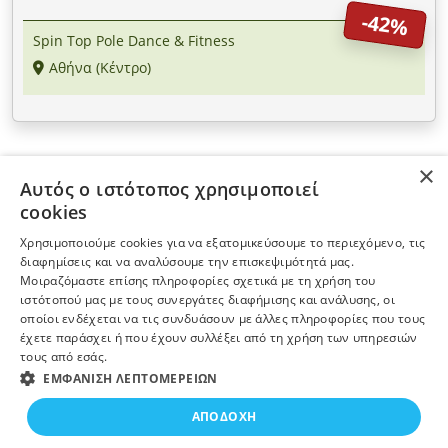
-42%
Spin Top Pole Dance & Fitness
Αθήνα (Κέντρο)
×
Αυτός ο ιστότοπος χρησιμοποιεί
ΠΛΗΡΟΦΟΡΙΕΣ
cookies
Χρησιμοποιούμε cookies για να εξατομικεύσουμε το περιεχόμενο, τις
Η ΕΤΑΙΡΕΙΑ
διαφημίσεις και να αναλύσουμε την επισκεψιμότητά μας.
Μοιραζόμαστε επίσης πληροφορίες σχετικά με τη χρήση του
ιστότοπού μας με τους συνεργάτες διαφήμισης και ανάλυσης, οι
ΠΕΡΙΣΣΟΤΕΡΑ
οποίοι ενδέχεται να τις συνδυάσουν με άλλες πληροφορίες που τους
έχετε παράσχει ή που έχουν συλλέξει από τη χρήση των υπηρεσιών
τους από εσάς.
ΕΓΓΡΑΦΗ ΣΤΟ NEWSLETTER
ΕΜΦΆΝΙΣΗ ΛΕΠΤΟΜΕΡΕΙΏΝ
ΑΠΟΔΟΧΉ