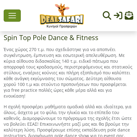
Spin Top Pole Dance & Fitness
Ένας χώρος 270 τ.μ. που σχεδιάστηκε για να αποπνέει
συγκέντρωση, έμπνευση και εσωτερική απελευθέρωση. Με
κύρια αίθουσα διδασκαλίας 140 τ.μ. ειδικό πάτωμα που
απορροφά τους κραδασμούς, περιστρεφόμενους και στατικούς
στύλους, εναέριες κούνιες και πλήρη εξοπλισμό που καλύπτει
κάθε ανάγκη εκγύμνασης του σώματος. Δεύτερη αίθουσα
χορού 100 τ.μ και στούντιο προπονήσεων που προσφέρεται
για free practice πολλές ώρες κάθε μέρα αλλά και για
ενοικίαση!
Η σχολή προσφέρει μαθήματα ομαδικά αλλά και ιδιαίτερα, για
όλους, άσχετα με το φύλο, την ηλικία και το επίπεδο του
καθενός. Διαμορφώνουμε το πρόγραμμα της σχολής έτσι ώστε
να βολεύει ΕΣΑΣ! Επικοινωνήστε μαζί μας και θα βρούμε την
καλύτερη λύση. Προσφέρουμε επίσης εκπαίδευση pole dance
instructors, διοργάνωση pole dance show για το event σας,