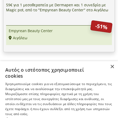
59€ για 1 μεσοθεραπεία με Dermapen και 1 συνεδρία με
Magic pot, από το "Empyrean Beauty Center" στο Αιγάλεω
-51%
Empyrean Beauty Center
Αιγάλεω
×
Αυτός ο ιστότοπος χρησιμοποιεί
ΠΛΗΡΟΦΟΡΙΕΣ
cookies
Χρησιμοποιούμε cookies για να εξατομικεύσουμε το περιεχόμενο, τις
Η ΕΤΑΙΡΕΙΑ
διαφημίσεις και να αναλύσουμε την επισκεψιμότητά μας.
Μοιραζόμαστε επίσης πληροφορίες σχετικά με τη χρήση του
ιστότοπού μας με τους συνεργάτες διαφήμισης και ανάλυσης, οι
ΠΕΡΙΣΣΟΤΕΡΑ
οποίοι ενδέχεται να τις συνδυάσουν με άλλες πληροφορίες που τους
έχετε παράσχει ή που έχουν συλλέξει από τη χρήση των υπηρεσιών
τους από εσάς.
ΕΓΓΡΑΦΗ ΣΤΟ NEWSLETTER