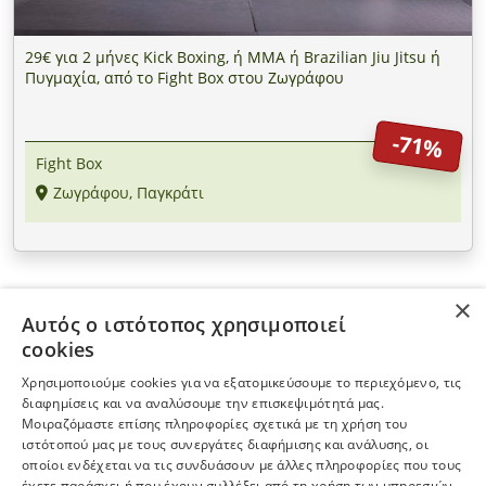
29€ για 2 μήνες Kick Boxing, ή MMA ή Brazilian Jiu Jitsu ή
Πυγμαχία, από το Fight Box στου Ζωγράφου
-71%
Fight Box
Ζωγράφου, Παγκράτι
×
Αυτός ο ιστότοπος χρησιμοποιεί
ΠΛΗΡΟΦΟΡΙΕΣ
cookies
Χρησιμοποιούμε cookies για να εξατομικεύσουμε το περιεχόμενο, τις
Η ΕΤΑΙΡΕΙΑ
διαφημίσεις και να αναλύσουμε την επισκεψιμότητά μας.
Μοιραζόμαστε επίσης πληροφορίες σχετικά με τη χρήση του
ιστότοπού μας με τους συνεργάτες διαφήμισης και ανάλυσης, οι
ΠΕΡΙΣΣΟΤΕΡΑ
οποίοι ενδέχεται να τις συνδυάσουν με άλλες πληροφορίες που τους
έχετε παράσχει ή που έχουν συλλέξει από τη χρήση των υπηρεσιών