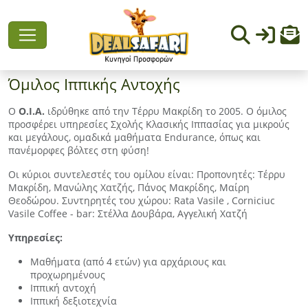
Όμιλος Ιππικής Αντοχής
Ο
Ο.Ι.Α.
ιδρύθηκε από την Τέρρυ Μακρίδη το 2005. Ο όμιλος
προσφέρει υπηρεσίες Σχολής Κλασικής Ιππασίας για μικρούς
και μεγάλους, ομαδικά μαθήματα Endurance, όπως και
πανέμορφες βόλτες στη φύση!
Οι κύριοι συντελεστές του ομίλου είναι: Προπονητές: Τέρρυ
Μακρίδη, Μανώλης Χατζής, Πάνος Μακρίδης, Μαίρη
Θεοδώρου. Συντηρητές του χώρου: Rata Vasile , Corniciuc
Vasile Coffee - bar: Στέλλα Δουβάρα, Αγγελική Χατζή
Υπηρεσίες:
Μαθήματα (από 4 ετών) για αρχάριους και
προχωρημένους
Ιππική αντοχή
Ιππική δεξιοτεχνία