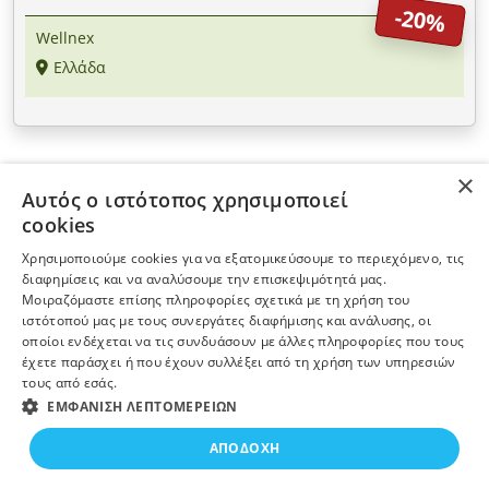
-20%
Wellnex
Ελλάδα
×
Αυτός ο ιστότοπος χρησιμοποιεί
ΠΛΗΡΟΦΟΡΙΕΣ
cookies
Χρησιμοποιούμε cookies για να εξατομικεύσουμε το περιεχόμενο, τις
Η ΕΤΑΙΡΕΙΑ
διαφημίσεις και να αναλύσουμε την επισκεψιμότητά μας.
Μοιραζόμαστε επίσης πληροφορίες σχετικά με τη χρήση του
ιστότοπού μας με τους συνεργάτες διαφήμισης και ανάλυσης, οι
ΠΕΡΙΣΣΟΤΕΡΑ
οποίοι ενδέχεται να τις συνδυάσουν με άλλες πληροφορίες που τους
έχετε παράσχει ή που έχουν συλλέξει από τη χρήση των υπηρεσιών
τους από εσάς.
ΕΓΓΡΑΦΗ ΣΤΟ NEWSLETTER
ΕΜΦΆΝΙΣΗ ΛΕΠΤΟΜΕΡΕΙΏΝ
ΑΠΟΔΟΧΉ