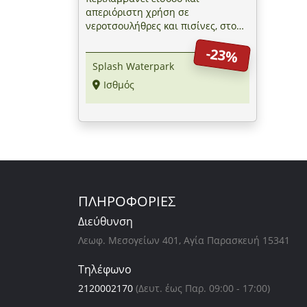
απεριόριστη χρήση σε
νεροτσουλήθρες και πισίνες, στο
Splash Waterpark στον Ισθμό της
-23%
Κορίνθου
Splash Waterpark
Ισθμός
ΠΛΗΡΟΦΟΡΙΕΣ
Διεύθυνση
Λεωφ. Μεσογείων 401, Αγία Παρασκευή 15341
Τηλέφωνο
2120002170
(Δευτ. έως Παρ. 09:00 - 17:00)