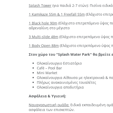
Splash Tower
(για παιδιά 2-7 ετών): Πισίνα ειδι
1 Kamikaze 55m & 1 Freefall 55m
(Ελάχιστο επιτρ
1 Black hole 90m
(Ελάχιστο επιτρεπόμενο ύψος πα
αδρεναλίνη στο μέγιστο
3 Multi-slide 48m
(Ελάχιστο επιτρεπόμενο ύψος πα
1 Body Open 88m
(Ελάχιστο επιτρεπόμενο ύψος πα
Στον χώρο του "Splash Water Park" θα βρείτε 
Ολοκαίνουργιο Εστιατόριο
Café – Pool Bar
Mini Market
Ολοκαίνουργια Aίθουσα με ηλεκτρονικά & πα
Πλήρως ανακαινισμένες τουαλέτες
Ολοκαίνουργια αποδυτήρια
Ασφάλεια & Υγιεινή:
Ναυαγοσωστική ομάδα:
Ειδικά εκπαιδευμένη ομάδ
ασφάλεια των επισκεπτών.