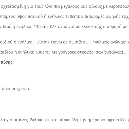
κά σχεδιασμένη για τους λίγο πιο μεγάλους μας φίλους με νεροτσο
επόμενο ύψος παιδιού ή ενήλικα: 130cm): 2 διαδρομές υψηλής ταχύ
ιδιού ή ενήλικα: 130cm): Κλειστού τύπου ελικοειδής διαδρομή με 
ιδιού ή ενήλικα: 130cm): Πάνω σε σωσίβιο ..... "Φιλικός αγώνας" 
ιδιού ή ενήλικα: 130cm): Με γρήγορες στροφές (σαν τυφώνας) ....
επίσης:
ιδικά παιχνίδια
α για πισίνες. Βρίσκεται στο πάρκο όλη την ημέρα και φροντίζει