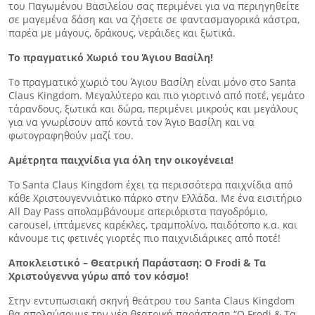
του Παγωμένου Βασιλείου σας περιμένει για να περιηγηθείτε
σε μαγεμένα δάση και να ζήσετε σε φαντασμαγορικά κάστρα,
παρέα με μάγους, δράκους, νεράιδες και ξωτικά.
Το πραγματικό Χωριό του Άγιου Βασίλη!
Το πραγματικό χωριό του Άγιου Βασίλη είναι μόνο στο Santa
Claus Kingdom. Μεγαλύτερο και πιο γιορτινό από ποτέ, γεμάτο
τάρανδους, ξωτικά και δώρα, περιμένει μικρούς και μεγάλους
για να γνωρίσουν από κοντά τον Άγιο Βασίλη και να
φωτογραφηθούν μαζί του.
Αμέτρητα παιχνίδια για όλη την οικογένεια!
Το Santa Claus Kingdom έχει τα περισσότερα παιχνίδια από
κάθε Χριστουγεννιάτικο πάρκο στην Ελλάδα. Με ένα εισιτήριο
All Day Pass απολαμβάνουμε απεριόριστα παγοδρόμιο,
carousel, ιπτάμενες καρέκλες, τραμπολίνο, παιδότοπο κ.α. και
κάνουμε τις φετινές γιορτές πιο παιχνιδιάρικες από ποτέ!
Αποκλειστικό – Θεατρική Παράσταση: O Frodi & Τα
Χριστούγεννα γύρω από τον κόσμο!
Στην εντυπωσιακή σκηνή θεάτρου του Santa Claus Kingdom
θα απολαύσουμε την νέα θεατρική παράσταση “O Frodi & Τα