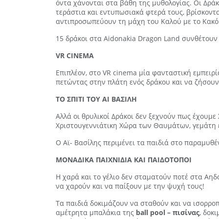
όντα χάνονται στα βάθη της μυθολογίας. Οι Δράκ
τεράστια και εντυπωσιακά φτερά τους, βρίσκοντα
αντιπροσωπεύουν τη μάχη του Καλού με το Κακό
15 δράκοι στα Aidonakia Dragon Land συνθέτουν
VR CINEMA
Επιπλέον, στο VR cinema μία φανταστική εμπειρί
πετώντας στην πλάτη ενός δράκου και να ζήσουν 
ΤΟ ΣΠΙΤΙ ΤΟΥ ΑΙ ΒΑΣΙΛΗ
Αλλά οι θρυλικοί Δράκοι δεν ξεχνούν πως έχουμε
Χριστουγεννιάτικη Χώρα των Θαυμάτων, γεμάτη ε
Ο Αϊ- Βασίλης περιμένει τα παιδιά στο παραμυθέ
ΜΟΝΑΔΙΚΑ ΠΑΙΧΝΙΔΙΑ ΚΑΙ ΠΑΙΔΟΤΟΠΟΙ
Η χαρά και το γέλιο δεν σταματούν ποτέ στα Αηδ
να χαρούν και να παίξουν με την ψυχή τους!
Τα παιδιά δοκιμάζουν να σταθούν και να ισορρο
αμέτρητα μπαλάκια της
ball pool – πισίνας
, δοκ