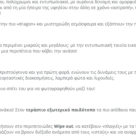
οι, πολύχρωμοι και εντυπωσιακοί, με ουράνια δύναμη και ομορφιά,
ι από τη μία ήπειρο της υφηλίου στην άλλη σε χρόνο «αστραπή», 
!
 την πιο «dragon» και μυστηριώδη ατμόσφαιρα και εξάπτουν την 
α περιμένει μικρούς και μεγάλους: με την εντυπωσιακή ταινία ει
μια περιπέτεια που κόβει την ανάσα!
 Χριστούγεννα και για πρώτη φορά, ενώνουν τις δυνάμεις τους με 
ορταστικές διακοσμήσεις, λαμπερά φώτα και λιχουδιές.
νιο σπίτι του για να φωτογραφηθούν μαζί του!
ονάκια! Στον
τεράστιο εξωτερικό παιδότοπο
τα πιο απίθανα παι
πήσουν στο περιπετειώδες
Wipe out
, να κατέβουν «πλαγιές» με τα
ιμάζουν να βρουν διέξοδο ανάμεσα από τους «ιστούς» και να ανα