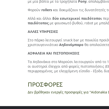
με μία βόλτα με τα τροχήλατα
Pony
, απολαμβάνο
Φορούν
rollers
και δοκιμάζουν τις δυνατότητές 
Αλλά και άλλοι
δύο εσωτερικοί παιδότοποι
περ
παιδότοπος
με φουσκωτό βυθού, robot με μπαλάκ
ΑΛΛΕΣ ΥΠΗΡΕΣΙΕΣ
Στο πάρκο λειτουργεί snack bar με ποικιλία προϊ
χριστουγεννιάτικο
Αηδονόμπαρο
θα απολαύσετε 
ΑΣΦΑΛΕΙΑ ΚΑΙ ΠΙΣΤΟΠΟΙΗΣΕΙΣ
Τα Αηδονάκια στο Μαρούσι λειτουργούν από το 19
οι αυστηροί έλεγχοι από φορείς πιστοποιήσεις (Ε
περιφραγμένος, με ελεγχόμενη είσοδο - έξοδο, δ
ΠΡΟΣΦΟΡΕΣ
Δεν βρέθηκαν ενεργές προσφορές για "Aidonakia 