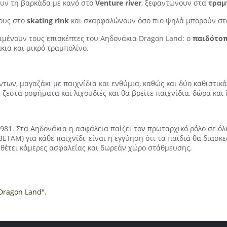
υν τη βαρκάδα με κανό στο
Venture river
, ξεφαντώνουν στα
τραμ
τους στο
skating rink
και σκαρφαλώνουν όσο πιο ψηλά μπορούν στ
ιμένουν τους επισκέπτες του Αηδονάκια Dragon Land: o
παιδότοπ
ια και μικρό τραμπολίνο.
όντων, μαγαζάκι με παιχνίδια και ενθύμια, καθώς και δύο καθιστικ
ζεστά ροφήματα και λιχουδιές και θα βρείτε παιχνίδια, δώρα και
81. Στα Αηδονάκια η ασφάλεια παίζει τον πρωταρχικό ρόλο σε όλε
ΒΕΤΑΜ) για κάθε παιχνίδι, είναι η εγγύηση ότι τα παιδιά θα διασ
ιαθέτει κάμερες ασφαλείας και δωρεάν χώρο στάθμευσης.
Dragon Land".