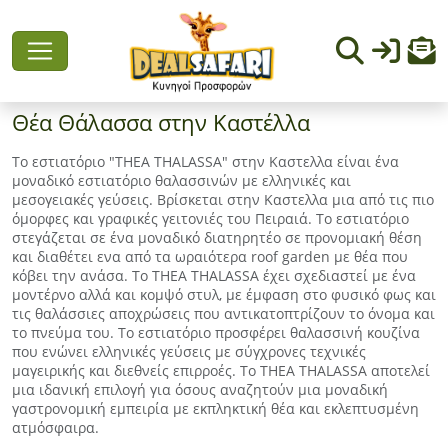
Θέα Θάλασσα στην Καστέλλα
Το εστιατόριο "THEA THALASSA" στην Καστελλα είναι ένα
μοναδικό εστιατόριο θαλασσινών με ελληνικές και
μεσογειακές γεύσεις. Βρίσκεται στην Καστελλα μια από τις πιο
όμορφες και γραφικές γειτονιές του Πειραιά. Το εστιατόριο
στεγάζεται σε ένα μοναδικό διατηρητέο σε προνομιακή θέση
και διαθέτει ενα από τα ωραιότερα roof garden με θέα που
κόβει την ανάσα. Το THEA THALASSA έχει σχεδιαστεί με ένα
μοντέρνο αλλά και κομψό στυλ, με έμφαση στο φυσικό φως και
τις θαλάσσιες αποχρώσεις που αντικατοπτρίζουν το όνομα και
το πνεύμα του. Το εστιατόριο προσφέρει θαλασσινή κουζίνα
που ενώνει ελληνικές γεύσεις με σύγχρονες τεχνικές
μαγειρικής και διεθνείς επιρροές. Το THEA THALASSA αποτελεί
μια ιδανική επιλογή για όσους αναζητούν μια μοναδική
γαστρονομική εμπειρία με εκπληκτική θέα και εκλεπτυσμένη
ατμόσφαιρα.