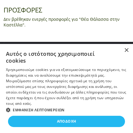
ΠΡΟΣΦΟΡΕΣ
Δεν βρέθηκαν ενεργές προσφορές για "Θέα Θάλασσα στην
Καστέλλα".
×
ΠΛΗΡΟΦΟΡΙΕΣ
Αυτός ο ιστότοπος χρησιμοποιεί
cookies
Η ΕΤΑΙΡΕΙΑ
Χρησιμοποιούμε cookies για να εξατομικεύσουμε το περιεχόμενο, τις
διαφημίσεις και να αναλύσουμε την επισκεψιμότητά μας.
ΠΕΡΙΣΣΟΤΕΡΑ
Μοιραζόμαστε επίσης πληροφορίες σχετικά με τη χρήση του
ιστότοπού μας με τους συνεργάτες διαφήμισης και ανάλυσης, οι
οποίοι ενδέχεται να τις συνδυάσουν με άλλες πληροφορίες που τους
ΕΓΓΡΑΦΗ ΣΤΟ NEWSLETTER
έχετε παράσχει ή που έχουν συλλέξει από τη χρήση των υπηρεσιών
τους από εσάς.
ΕΜΦΆΝΙΣΗ ΛΕΠΤΟΜΕΡΕΙΏΝ
ΑΠΟΔΟΧΉ