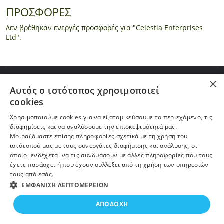
ΠΡΟΣΦΟΡΕΣ
Δεν βρέθηκαν ενεργές προσφορές για "Celestia Enterprises
Ltd".
ΠΛΗΡΟΦΟΡΙΕΣ
×
Αυτός ο ιστότοπος χρησιμοποιεί
cookies
Η ΕΤΑΙΡΕΙΑ
Χρησιμοποιούμε cookies για να εξατομικεύσουμε το περιεχόμενο, τις
διαφημίσεις και να αναλύσουμε την επισκεψιμότητά μας.
ΠΕΡΙΣΣΟΤΕΡΑ
Μοιραζόμαστε επίσης πληροφορίες σχετικά με τη χρήση του
ιστότοπού μας με τους συνεργάτες διαφήμισης και ανάλυσης, οι
οποίοι ενδέχεται να τις συνδυάσουν με άλλες πληροφορίες που τους
ΕΓΓΡΑΦΗ ΣΤΟ NEWSLETTER
έχετε παράσχει ή που έχουν συλλέξει από τη χρήση των υπηρεσιών
τους από εσάς.
ΕΜΦΆΝΙΣΗ ΛΕΠΤΟΜΕΡΕΙΏΝ
ΑΠΟΔΟΧΉ