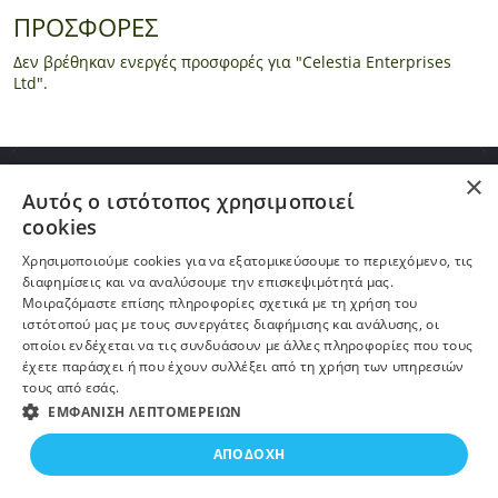
ΠΡΟΣΦΟΡΕΣ
Δεν βρέθηκαν ενεργές προσφορές για "Celestia Enterprises
Ltd".
ΠΛΗΡΟΦΟΡΙΕΣ
×
Αυτός ο ιστότοπος χρησιμοποιεί
cookies
Η ΕΤΑΙΡΕΙΑ
Χρησιμοποιούμε cookies για να εξατομικεύσουμε το περιεχόμενο, τις
διαφημίσεις και να αναλύσουμε την επισκεψιμότητά μας.
ΠΕΡΙΣΣΟΤΕΡΑ
Μοιραζόμαστε επίσης πληροφορίες σχετικά με τη χρήση του
ιστότοπού μας με τους συνεργάτες διαφήμισης και ανάλυσης, οι
οποίοι ενδέχεται να τις συνδυάσουν με άλλες πληροφορίες που τους
ΕΓΓΡΑΦΗ ΣΤΟ NEWSLETTER
έχετε παράσχει ή που έχουν συλλέξει από τη χρήση των υπηρεσιών
τους από εσάς.
ΕΜΦΆΝΙΣΗ ΛΕΠΤΟΜΕΡΕΙΏΝ
ΑΠΟΔΟΧΉ