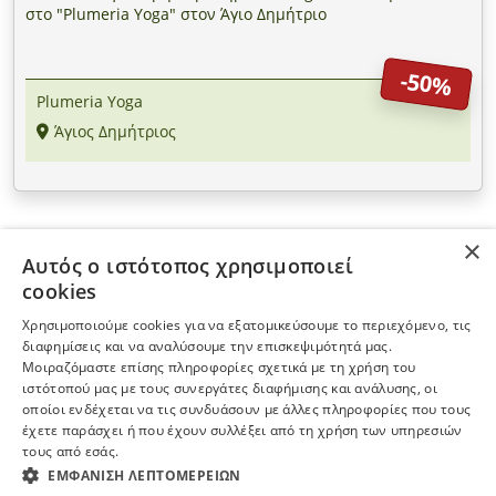
στο "Plumeria Yoga" στον Άγιο Δημήτριο
-50%
Plumeria Yoga
Άγιος Δημήτριος
×
Αυτός ο ιστότοπος χρησιμοποιεί
ΠΛΗΡΟΦΟΡΙΕΣ
cookies
Χρησιμοποιούμε cookies για να εξατομικεύσουμε το περιεχόμενο, τις
Η ΕΤΑΙΡΕΙΑ
διαφημίσεις και να αναλύσουμε την επισκεψιμότητά μας.
Μοιραζόμαστε επίσης πληροφορίες σχετικά με τη χρήση του
ιστότοπού μας με τους συνεργάτες διαφήμισης και ανάλυσης, οι
ΠΕΡΙΣΣΟΤΕΡΑ
οποίοι ενδέχεται να τις συνδυάσουν με άλλες πληροφορίες που τους
έχετε παράσχει ή που έχουν συλλέξει από τη χρήση των υπηρεσιών
τους από εσάς.
ΕΓΓΡΑΦΗ ΣΤΟ NEWSLETTER
ΕΜΦΆΝΙΣΗ ΛΕΠΤΟΜΕΡΕΙΏΝ