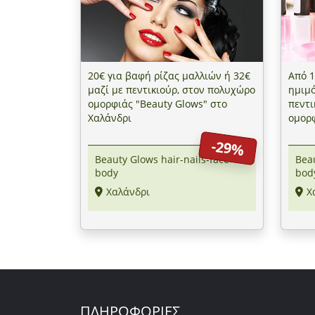
20€ για βαφή ρίζας μαλλιών ή 32€
Από 1
μαζί με πεντικιούρ, στον πολυχώρο
ημιμό
ομορφιάς "Beauty Glows" στο
πεντι
Χαλάνδρι
ομορφ
Χαλά
-29%
Beauty Glows hair-nails-face-
Beau
body
bod
Χαλάνδρι
Χ
ΠΛΗΡΟΦΟΡΙΕΣ