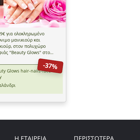
9€ για ολοκληρωμένο
νιμο μανικιούρ και
κιούρ, στον πολυχώρο
ιάς "Beauty Glows" στο
νδρι
-37%
ty Glows hair-nails-face-
y
αλάνδρι
Η ΕΤΑΙΡΕΙΑ
ΠΕΡΙΣΣΟΤΕΡΑ