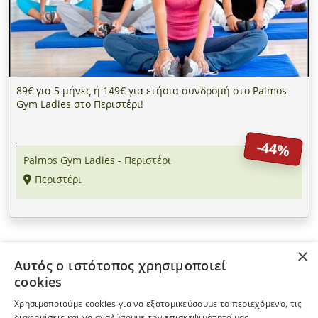
89€ για 5 μήνες ή 149€ για ετήσια συνδρομή στο Palmos
Gym Ladies στο Περιστέρι!
-44%
Palmos Gym Ladies - Περιστέρι
Περιστέρι
×
Αυτός ο ιστότοπος χρησιμοποιεί
ΠΛΗΡΟΦΟΡΙΕΣ
cookies
Χρησιμοποιούμε cookies για να εξατομικεύσουμε το περιεχόμενο, τις
Η ΕΤΑΙΡΕΙΑ
διαφημίσεις και να αναλύσουμε την επισκεψιμότητά μας.