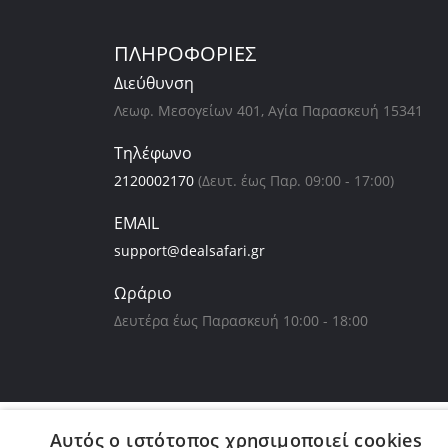
ΠΛΗΡΟΦΟΡΙΕΣ
Διεύθυνση
Λεωφ. Μεσογείων 401, Αγία Παρασκευή 15341
Τηλέφωνο
2120002170
(Δευτ. έως Παρ. 09:00 - 17:00)
EMAIL
support@dealsafari.gr
Ωράριο
Δευτέρα έως Παρασκευή 10:00 - 18:00
Αυτός ο ιστότοπος χρησιμοποιεί cookies