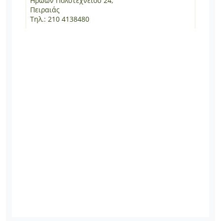
Ηρώων Πολυτεχνείου 24,
Πειραιάς
Τηλ.: 210 4138480
Καραγιώργη Σερβίας 2,
Πλ. Συντάγματος
Τηλ.: 210 3232382
Λ. Κηφισίας 242 & Παναγίτσας 2,
Κηφισιά
Τηλ.: 210 8010087
Λεβίδου 5,
Κηφισιά
Τηλ.: 2108018376