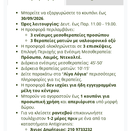
Μπορείτε να εξαργυρώσετε το κουπόνι έως
30/09/2026
.
Ώρες λειτουργίας:
Δευτ. έως Παρ. 11.00 - 19.00.
Η προσφορά περιλαμβάνει:
3 ενέσιμες μεσοθεραπείες προσώπου
3 θεραπείες ματιών με υαλουρονικό οξύ
Η προσφορά ολοκληρώνεται σε
3 επισκέψεις.
Επιλογή Περιοχής για Ενέσιμη Μεσοθεραπεία:
Πρόσωπο, Λαιμός, Ντεκολτέ.
Διάρκεια ενέσιμης μεσοθεραπείας: 45’-50’
Διάρκεια θεραπείας ματιών: 10’-15’
Δείτε παρακάτω στα "
Λίγα Λόγια
" περισσότερες
πληροφορίες για τις θεραπείες.
Η προσφορά
δεν ισχύει για ήδη εγγεγραμμένα
μέλη του κέντρου
.
Μπορούν να αγοραστούν έως
1 κουπόνι για
προσωπική χρήση
και
απεριόριστα
υπό μορφή
δώρου.
Για να κλείσετε
ραντεβού
επικοινωνήστε
τουλάχιστον
1-2 μέρες πριν
με ένα από τα
καταστήματα Antigiransis:
Άγιος Δημήτριος: 210 9733232