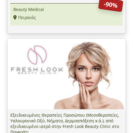
-90%
Beauty Medical
Πειραιάς
Εξειδικευμένες Θεραπείες Προσώπου (Μεσοθεραπείες,
Υαλουρονικό Οξύ, Νήματα, Δερμοαπόξεση κ.ά.), από
εξειδικευμένο ιατρό στην Fresh Look Beauty Clinic στο
Παγκράτι