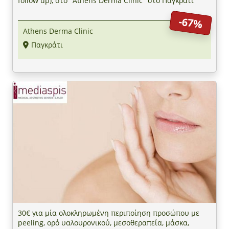
follow up), στο "Athens Derma Clinic" στο Παγκράτι
-67%
Athens Derma Clinic
Παγκράτι
30€ για μία ολοκληρωμένη περιποίηση προσώπου με
peeling, ορό υαλουρονικού, μεσοθεραπεία, μάσκα,