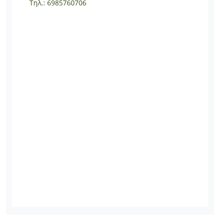
Τηλ.: 6985760706