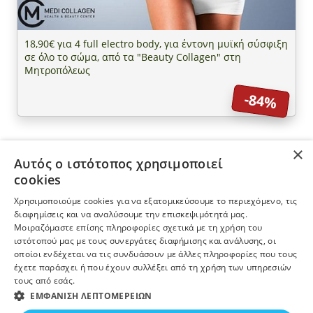
18,90€ για 4 full electro body, για έντονη μυϊκή σύσφιξη
σε όλο το σώμα, από τα "Beauty Collagen" στη
Μητροπόλεως
-84%
×
Αυτός ο ιστότοπος χρησιμοποιεί
ΠΛΗΡΟΦΟΡΙΕΣ
cookies
Χρησιμοποιούμε cookies για να εξατομικεύσουμε το περιεχόμενο, τις
Η ΕΤΑΙΡΕΙΑ
διαφημίσεις και να αναλύσουμε την επισκεψιμότητά μας.
Μοιραζόμαστε επίσης πληροφορίες σχετικά με τη χρήση του
ιστότοπού μας με τους συνεργάτες διαφήμισης και ανάλυσης, οι
ΠΕΡΙΣΣΟΤΕΡΑ
οποίοι ενδέχεται να τις συνδυάσουν με άλλες πληροφορίες που τους
έχετε παράσχει ή που έχουν συλλέξει από τη χρήση των υπηρεσιών
τους από εσάς.
ΕΓΓΡΑΦΗ ΣΤΟ NEWSLETTER
ΕΜΦΆΝΙΣΗ ΛΕΠΤΟΜΕΡΕΙΏΝ