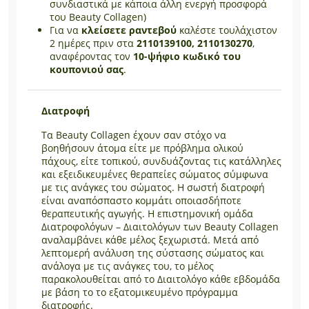
συνδιαστικά με κάποια άλλη ενεργή προσφορά
του Beauty Collagen)
Για να
κλείσετε ραντεβού
καλέστε τουλάχιστον
2 ημέρες πριν στα
2110139100, 2110130270
,
αναφέροντας τον
10-ψήφιο κωδικό του
κουπονιού σας
.
Διατροφή
Τα Beauty Collagen έχουν σαν στόχο να
βοηθήσουν άτομα είτε με πρόβλημα ολικού
πάχους, είτε τοπικού, συνδυάζοντας τις κατάλληλες
και εξειδικευμένες θεραπείες σώματος σύμφωνα
με τις ανάγκες του σώματος. Η σωστή διατροφή
είναι αναπόσπαστο κομμάτι οποιασδήποτε
θεραπευτικής αγωγής. Η επιστημονική ομάδα
Διατροφολόγων – Διαιτολόγων των Beauty Collagen
αναλαμβάνει κάθε μέλος ξεχωριστά. Μετά από
λεπτομερή ανάλυση της σύστασης σώματος και
ανάλογα με τις ανάγκες του, το μέλος
παρακολουθείται από το Διαιτολόγο κάθε εβδομάδα
με βάση το το εξατομικευμένο πρόγραμμα
διατροφής.