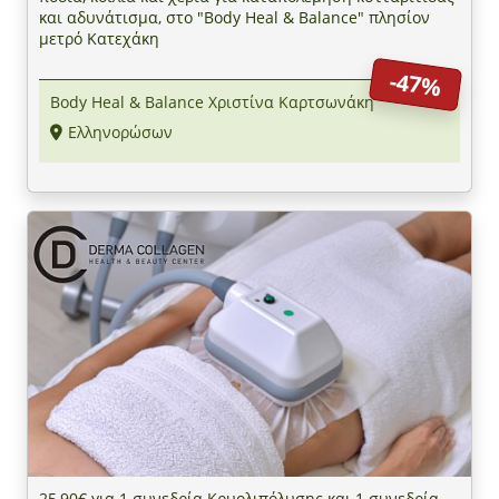
και αδυνάτισμα, στο "Body Heal & Balance" πλησίον
μετρό Κατεχάκη
-47%
Body Heal & Balance Χριστίνα Καρτσωνάκη
Ελληνορώσων
25,90€ για 1 συνεδρία Κρυολιπόλυσης και 1 συνεδρία