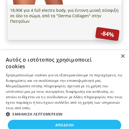
18,90€ για 4 full electro body, για έντονη μυϊκή σύσφιξη
σε όλο το σώμα, από τα "Derma Collagen" στην
Πατησίων
-84%
×
Αυτός ο ιστότοπος χρησιμοποιεί
ΠΛΗΡΟΦΟΡΙΕΣ
cookies
Χρησιμοποιούμε cookies για να εξατομικεύσουμε το περιεχόμενο, τις
Η ΕΤΑΙΡΕΙΑ
διαφημίσεις και να αναλύσουμε την επισκεψιμότητά μας.
Μοιραζόμαστε επίσης πληροφορίες σχετικά με τη χρήση του
ιστότοπού μας με τους συνεργάτες διαφήμισης και ανάλυσης, οι
ΠΕΡΙΣΣΟΤΕΡΑ
οποίοι ενδέχεται να τις συνδυάσουν με άλλες πληροφορίες που τους
έχετε παράσχει ή που έχουν συλλέξει από τη χρήση των υπηρεσιών
τους από εσάς.
ΕΓΓΡΑΦΗ ΣΤΟ NEWSLETTER
ΕΜΦΆΝΙΣΗ ΛΕΠΤΟΜΕΡΕΙΏΝ
19,90€
200€
ΑΓΟΡΑΣΕ ΤΟ
ΑΠΟΔΟΧΉ