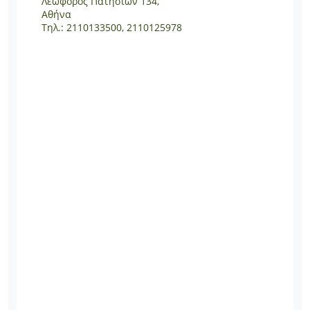
Λεωφόρος Πατησίων 134,
Αθήνα
Τηλ.: 2110133500, 2110125978