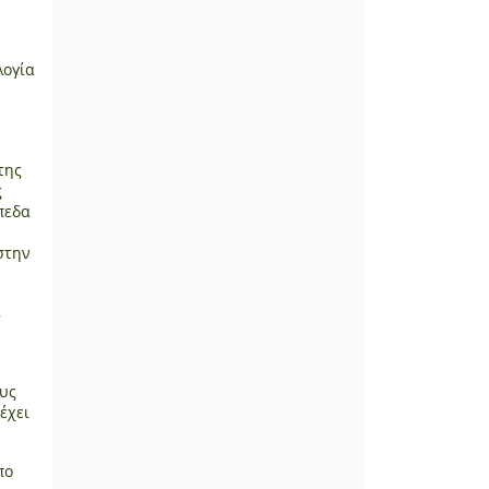
λογία
της
ς
πεδα
στην
,
ους
έχει
πο