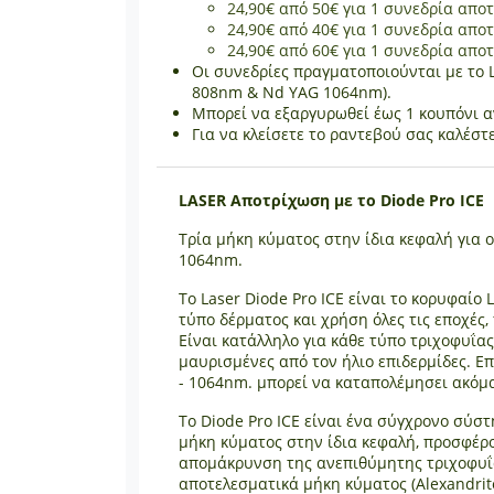
24,90€ από 50€ για 1 συνεδρία αποτ
24,90€ από 40€ για 1 συνεδρία αποτ
24,90€ από 60€ για 1 συνεδρία αποτ
Οι συνεδρίες πραγματοποιούνται με το L
808nm & Nd YAG 1064nm).
Μπορεί να εξαργυρωθεί έως 1 κουπόνι α
Για να κλείσετε το ραντεβού σας καλέστ
LASER Αποτρίχωση με το Diode Pro ICE
Τρία μήκη κύματος στην ίδια κεφαλή για 
1064nm.
Το Laser Diode Pro ICE είναι το κορυφαίο 
τύπο δέρματος και χρήση όλες τις εποχές
Είναι κατάλληλο για κάθε τύπο τριχοφυΐας
μαυρισμένες από τον ήλιο επιδερμίδες. 
- 1064nm. μπορεί να καταπολέμησει ακόμα 
Το Diode Pro ICE είναι ένα σύγχρονο σύστ
μήκη κύματος στην ίδια κεφαλή, προσφέρ
απομάκρυνση της ανεπιθύμητης τριχοφυΐας
αποτελεσματικά μήκη κύματος (Alexandrite