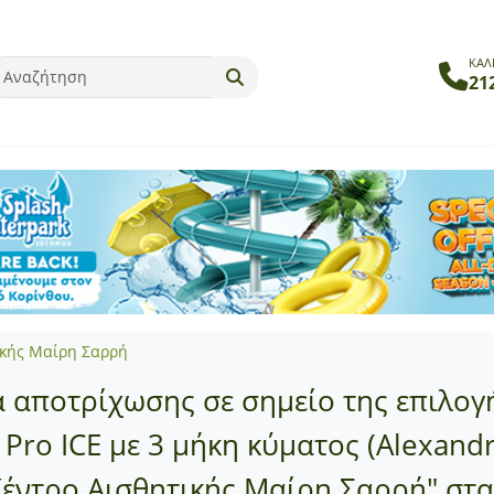
ΚΑΛ
21
ικής Μαίρη Σαρρή
 αποτρίχωσης σε σημείο της επιλογή
e Pro ICE με 3 μήκη κύματος (Alexan
έντρο Αισθητικής Μαίρη Σαρρή" στα