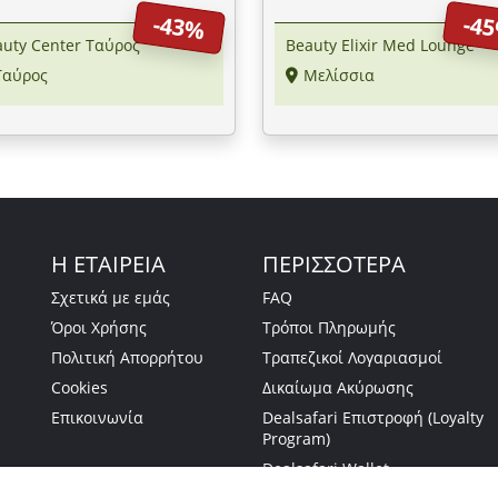
er Ταύρος
στα Μελίσσια
-43%
-4
auty Center Ταύρος
Beauty Elixir Med Lounge
Ταύρος
Μελίσσια
Η ΕΤΑΙΡΕΙΑ
ΠΕΡΙΣΣΟΤΕΡΑ
Σχετικά με εμάς
FAQ
Όροι Χρήσης
Τρόποι Πληρωμής
Πολιτική Απορρήτου
Τραπεζικοί Λογαριασμοί
Cookies
Δικαίωμα Ακύρωσης
Επικοινωνία
Dealsafari Επιστροφή (Loyalty
Program)
Dealsafari Wallet