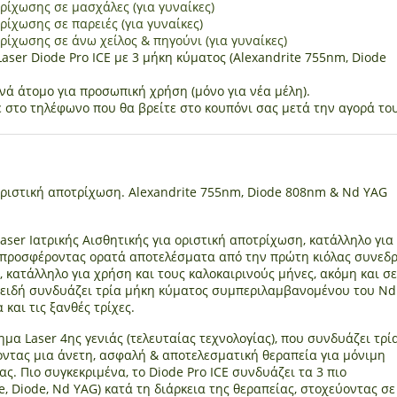
ρίχωσης σε μασχάλες (για γυναίκες)
ρίχωσης σε παρειές (για γυναίκες)
ρίχωσης σε άνω χείλος & πηγούνι (για γυναίκες)
aser Diode Pro ICE με 3 μήκη κύματος (Alexandrite 755nm, Diode
νά άτομο για προσωπική χρήση (μόνο για νέα μέλη).
ε στο τηλέφωνο που θα βρείτε στο κουπόνι σας μετά την αγορά του
οριστική αποτρίχωση. Alexandrite 755nm, Diode 808nm & Nd YAG
Laser Ιατρικής Αισθητικής για οριστική αποτρίχωση, κατάλληλο για
, προσφέροντας ορατά αποτελέσματα από την πρώτη κιόλας συνεδρ
, κατάλληλο για χρήση και τους καλοκαιρινούς μήνες, ακόμη και σε
Επειδή συνδυάζει τρία μήκη κύματος συμπεριλαμβανομένου του N
και τις ξανθές τρίχες.
ημα Laser 4ης γενιάς (τελευταίας τεχνολογίας), που συνδυάζει τρί
οντας μια άνετη, ασφαλή & αποτελεσματική θεραπεία για μόνιμη
. Πιο συγκεκριμένα, το Diode Pro ICE συνδυάζει τα 3 πιο
, Diode, Nd YAG) κατά τη διάρκεια της θεραπείας, στοχεύοντας σε