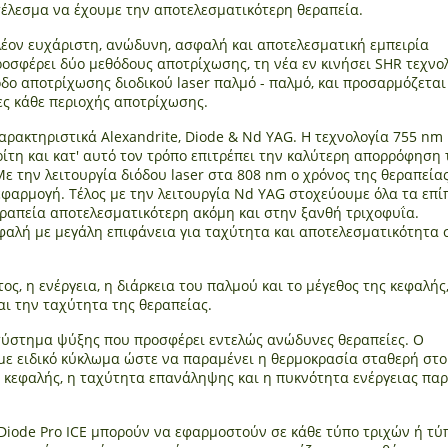
τέλεσμα να έχουμε την αποτελεσματικότερη θεραπεία.
λέον ευχάριστη, ανώδυνη, ασφαλή και αποτελεσματική εμπειρία
ροσφέρει δύο μεθόδους αποτρίχωσης, τη νέα εν κινήσει SHR τεχνο
οδο αποτρίχωσης διοδικού laser παλμό - παλμό, και προσαρμόζεται
κες κάθε περιοχής αποτρίχωσης.
αρακτηριστικά Αlexandrite, Diode & Nd YAG. Η τεχνολογία 755 nm
ίτη και κατ' αυτό τον τρόπο επιτρέπει την καλύτερη απορρόφηση 
ε την λειτουργία διόδου laser στα 808 nm ο χρόνος της θεραπεία
φαρμογή. Τέλος με την λειτουργία Nd YAG στοχεύουμε όλα τα επί
εραπεία αποτελεσματικότερη ακόμη και στην ξανθή τριχοφυΐα.
φαλή με μεγάλη επιφάνεια για ταχύτητα και αποτελεσματικότητα 
ος, η ενέργεια, η διάρκεια του παλμού και το μέγεθος της κεφαλής
ι την ταχύτητα της θεραπείας.
ο σύστημα ψύξης που προσφέρει εντελώς ανώδυνες θεραπείες. O
 με ειδικό κύκλωμα ώστε να παραμένει η θερμοκρασία σταθερή στ
 κεφαλής, η ταχύτητα επανάληψης και η πυκνότητα ενέργειας παρ
Diode Pro ICE μπορούν να εφαρμοστούν σε κάθε τύπο τριχών ή τύ