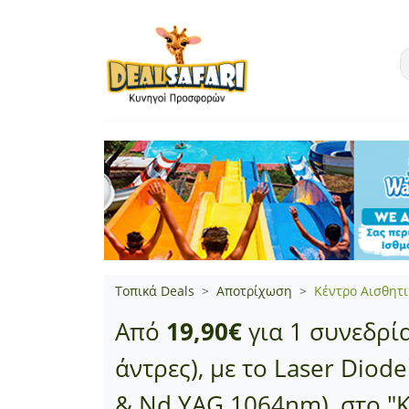
Τοπικά Deals
Αποτρίχωση
Κέντρο Αισθητ
Από
19,90€
για 1 συνεδρία
άντρες), με το Laser Diod
& Nd YAG 1064nm), στο "Κ