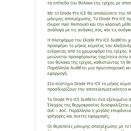
τα επίπεδα του θύλακα της τρίχας με απο
Με το Diode Pro ICE θα απολαύσετε την π
μόνιμης αποτρίχωσης. Το Diode Pro ICE π
(Super Hair Removal) και την κλασική μέθ
ανάλογα με τις ανάγκες σας, και τις ανάγ
Η πλατφόρμα του Diode Pro ICE διαθέτει χ
προσφέρει το μήκος κύματος του Αλεξανδρ
ενέργειας από το χρωμοφόρο της τρίχας. Μ
μειώνεται προσφέροντας ταχύτητα στην ε
του θύλακα της τρίχας, καθιστώντας τη θ
Παράλληλα διαθέτει μια πρωτοποριακή κε
εφαρμογή.
Στο σύστημα Diode Pro ICE το μήκος κύματ
προσδιορίζουν την αποτελεσματικότητα κα
Το Diode Pro ICE διαθέτει ένα εξελιγμέν
Έλεγχος της θερμοκρασίας διασφαλίζεται
0oC – 4oC. Παράλληλα η μεγάλη επιφάνεια
γρήγορες και άνετες εφαρμογές.
Οι θεραπείες μόνιμης αποτρίχωσης με το 