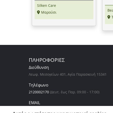
Cent
Silken Care
Be
Μαρούσι
ΠΛΗΡΟΦΟΡΙΕΣ
Διεύθυνση
Λεωφ. Μεσογείων 401, Αγία Παρασκευή 15341
Τηλέφωνο
2120002170
(Δευτ. έως Παρ. 09:00 - 17:00)
EMAIL
support@dealsafari.gr