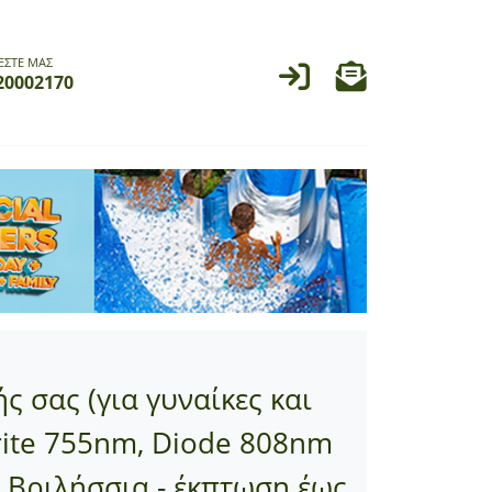
ΕΣΤΕ ΜΑΣ
20002170
ς σας (για γυναίκες και
drite 755nm, Diode 808nm
 Βριλήσσια - έκπτωση έως