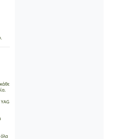
.
 κάθε
ία.
d YAG
α
 όλα