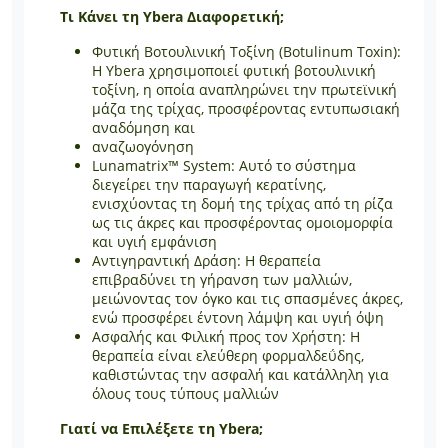
Τι Κάνει τη Ybera Διαφορετική;
Φυτική Βοτουλινική Τοξίνη (Botulinum Toxin):
Η Ybera χρησιμοποιεί φυτική βοτουλινική
τοξίνη, η οποία αναπληρώνει την πρωτεϊνική
μάζα της τρίχας, προσφέροντας εντυπωσιακή
αναδόμηση και
αναζωογόνηση
Lunamatrix™ System: Αυτό το σύστημα
διεγείρει την παραγωγή κερατίνης,
ενισχύοντας τη δομή της τρίχας από τη ρίζα
ως τις άκρες και προσφέροντας ομοιομορφία
και υγιή εμφάνιση
Αντιγηραντική Δράση: Η θεραπεία
επιβραδύνει τη γήρανση των μαλλιών,
μειώνοντας τον όγκο και τις σπασμένες άκρες,
ενώ προσφέρει έντονη λάμψη και υγιή όψη
Ασφαλής και Φιλική προς τον Χρήστη: Η
θεραπεία είναι ελεύθερη φορμαλδεΰδης,
καθιστώντας την ασφαλή και κατάλληλη για
όλους τους τύπους μαλλιών
Γιατί να Επιλέξετε τη Ybera;