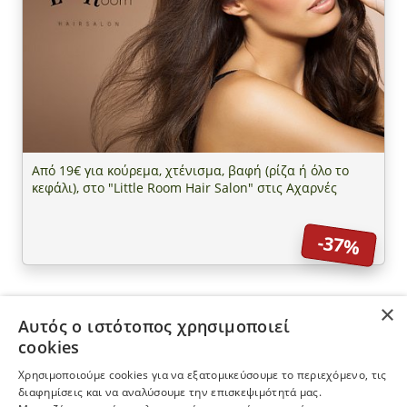
Από 19€ για κούρεμα, χτένισμα, βαφή (ρίζα ή όλο το
κεφάλι), στο "Little Room Hair Salon" στις Αχαρνές
-37%
×
Αυτός ο ιστότοπος χρησιμοποιεί
ΠΛΗΡΟΦΟΡΙΕΣ
cookies
Χρησιμοποιούμε cookies για να εξατομικεύσουμε το περιεχόμενο, τις
Η ΕΤΑΙΡΕΙΑ
διαφημίσεις και να αναλύσουμε την επισκεψιμότητά μας.