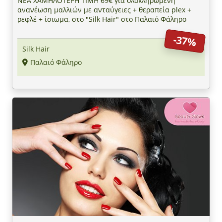
ΝΕΑ ΧΑΜΗΛΟΤΕΡΗ ΤΙΜΗ 69€ για ολοκληρωμένη
ανανέωση μαλλιών με ανταύγειες + θεραπεία plex +
ρεφλέ + ίσιωμα, στο "Silk Hair" στο Παλαιό Φάληρο
-37%
Silk Hair
Παλαιό Φάληρο