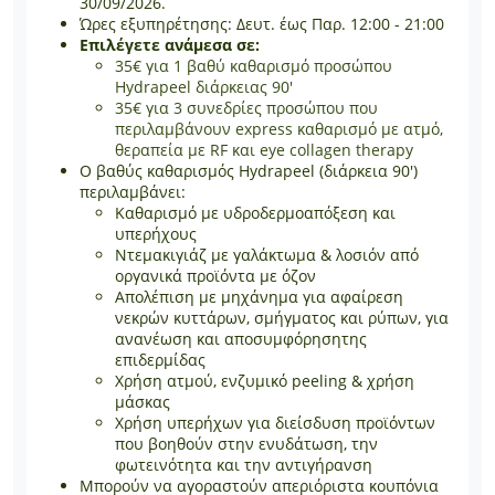
30/09/2026.
Ώρες εξυπηρέτησης: Δευτ. έως Παρ. 12:00 - 21:00
Επιλέγετε ανάμεσα σε:
35€ για 1 βαθύ καθαρισμό προσώπου
Hydrapeel διάρκειας 90'
35€ για 3 συνεδρίες προσώπου που
περιλαμβάνουν express καθαρισμό με ατμό,
θεραπεία με RF και eye collagen therapy
Ο βαθύς καθαρισμός Hydrapeel (διάρκεια 90')
περιλαμβάνει:
Καθαρισμό με υδροδερμοαπόξεση και
υπερήχους
Ντεμακιγιάζ με γαλάκτωμα & λοσιόν από
οργανικά προϊόντα με όζον
Απολέπιση με μηχάνημα για αφαίρεση
νεκρών κυττάρων, σμήγματος και ρύπων, για
ανανέωση και αποσυμφόρησητης
επιδερμίδας
Χρήση ατμού, ενζυμικό peeling & χρήση
μάσκας
Χρήση υπερήχων για διείσδυση προϊόντων
που βοηθούν στην ενυδάτωση, την
φωτεινότητα και την αντιγήρανση
Μπορούν να αγοραστούν απεριόριστα κουπόνια