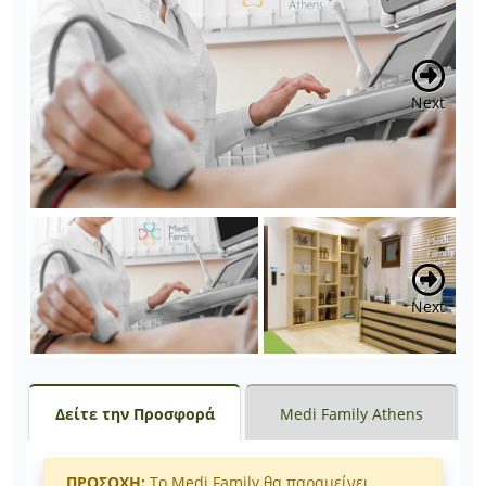
Previous
Next
Previous
Next
Δείτε την Προσφορά
Medi Family Athens
ΠΡΟΣΟΧΗ:
Το Medi Family θα παραμείνει