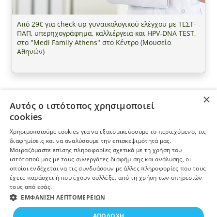
Από 29€ για check-up γυναικολογικού ελέγχου με ΤΕΣΤ-
ΠΑΠ, υπερηχογράφημα, καλλιέργεια και HPV-DNA TEST,
στο "Medi Family Athens" στο Κέντρο (Μουσείο
Αθηνών)
×
Αυτός ο ιστότοπος χρησιμοποιεί
ΠΛΗΡΟΦΟΡΙΕΣ
cookies
Χρησιμοποιούμε cookies για να εξατομικεύσουμε το περιεχόμενο, τις
Η ΕΤΑΙΡΕΙΑ
διαφημίσεις και να αναλύσουμε την επισκεψιμότητά μας.
Μοιραζόμαστε επίσης πληροφορίες σχετικά με τη χρήση του
ιστότοπού μας με τους συνεργάτες διαφήμισης και ανάλυσης, οι
ΠΕΡΙΣΣΟΤΕΡΑ
οποίοι ενδέχεται να τις συνδυάσουν με άλλες πληροφορίες που τους
έχετε παράσχει ή που έχουν συλλέξει από τη χρήση των υπηρεσιών
τους από εσάς.
ΕΓΓΡΑΦΗ ΣΤΟ NEWSLETTER
ΕΜΦΆΝΙΣΗ ΛΕΠΤΟΜΕΡΕΙΏΝ
19€
ΑΠΟΔΟΧΉ