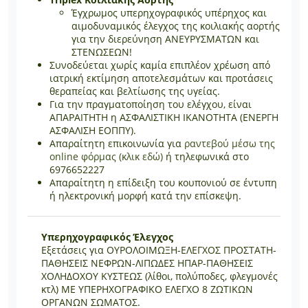
Έγχρωμος υπερηχογραφικός υπέρηχος και
αιμοδυναμικός έλεγχος της κοιλιακής αορτής
για την διερεύνηση ΑΝΕΥΡΥΣΜΑΤΩΝ και
ΣΤΕΝΩΣΕΩΝ!
Συνοδεύεται χωρίς καμία επιπλέον χρέωση από
ιατρική εκτίμηση αποτελεσμάτων και προτάσεις
θεραπείας και βελτίωσης της υγείας.
Για την πραγματοποίηση του ελέγχου, είναι
ΑΠΑΡΑΙΤΗΤΗ η ΑΣΦΑΛΙΣΤΙΚΗ ΙΚΑΝΟΤΗΤΑ (ΕΝΕΡΓΗ
ΑΣΦΑΛΙΣΗ ΕΟΠΠΥ).
Απαραίτητη επικοινωνία για
ραντεβού μέσω της
online φόρμας (κλικ εδώ)
ή τηλεφωνικά στο
6976652227
Απαραίτητη η επίδειξη του κουπονιού σε έντυπη
ή ηλεκτρονική μορφή κατά την επίσκεψη.
Υπερηχογραφικός Έλεγχος
Εξετάσεις για ΟΥΡΟΛΟΙΜΩΞΗ-ΕΛΕΓΧΟΣ ΠΡΟΣΤΑΤΗ-
ΠΑΘΗΣΕΙΣ ΝΕΦΡΩΝ-ΛΙΠΩΔΕΣ ΗΠΑΡ-ΠΑΘΗΣΕΙΣ
ΧΟΛΗΔΟΧΟΥ ΚΥΣΤΕΩΣ (λίθοι, πολύποδες, φλεγμονές
κτλ) ΜΕ ΥΠΕΡΗΧΟΓΡΑΦΙΚΟ ΕΛΕΓΧΟ 8 ΖΩΤΙΚΩΝ
ΟΡΓΑΝΩΝ ΣΩΜΑΤΟΣ.