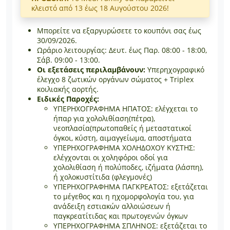
κλειστό από 13 έως 18 Αυγούστου 2026!
Μπορείτε να εξαργυρώσετε το κουπόνι σας έως
30/09/2026.
Ωράριο λειτουργίας: Δευτ. έως Παρ. 08:00 - 18:00,
Σάβ. 09:00 - 13:00.
Οι εξετάσεις περιλαμβάνουν:
Υπερηχογραφικό
έλεγχο 8 ζωτικών οργάνων σώματος + Triplex
κοιλιακής αορτής.
Ειδικές Παροχές:
ΥΠΕΡΗΧΟΓΡΑΦΗΜΑ ΗΠΑΤΟΣ: ελέγχεται το
ήπαρ για χολολιθίαση(πέτρα),
νεοπλασία(πρωτοπαθείς ή μεταστατικοί
όγκοι, κύστη, αιμαγγείωμα, αποστήματα
ΥΠΕΡΗΧΟΓΡΑΦΗΜΑ ΧΟΛΗΔΟΧΟΥ ΚΥΣΤΗΣ:
ελέγχονται οι χοληφόροι οδοί για
χολολιθίαση ή πολύποδες, ιζήματα (λάσπη),
ή χολοκυστίτιδα (φλεγμονές)
ΥΠΕΡΗΧΟΓΡΑΦΗΜΑ ΠΑΓΚΡΕΑΤΟΣ: εξετάζεται
το μέγεθος και η ηχομορφολογία του, για
ανάδειξη εστιακών αλλοιώσεων ή
παγκρεατίτιδας και πρωτογενών όγκων
ΥΠΕΡΗΧΟΓΡΑΦΗΜΑ ΣΠΛΗΝΟΣ: εξετάζεται το