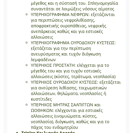
μέγεθος και η σύστασή του. Σπληνομεγαλία
συναντάται σε λοιμώξεις νόσους αίματος
ΥΠΕΡΗΧΟΓΡΑΦΗΜΑ ΝΕΦΡΩΝ: εξετάζονται
για περιπτώσεις νεφρολιθίασης,
αποφρακτικής ουροπάθειας, νεφρικής
ανεπάρκειας καθώς και για εστιακές
αλλοιώσεις
ΥΠΕΡΗΧΟΓΡΑΦΗΜΑ ΟΥΡΟΔΟΧΟΥ ΚΥΣΤΕΩΣ:
εξετάζεται για την περίπτωση
ανευρύσματος και τυχόν διόγκωση
λεμφαδένων
ΥΠΕΡΗΧΟΣ ΠΡΟΣΤΑΤΗ: ελέγχεται για το
μέγεθός του και για τυχόν εστιακές
αλλοιώσεις (κύστες, τεράτωμα, νεοπλασία)
ΥΠΕΡΗΧΟΣ ΟΥΡΟΔΟΧΟΥ ΚΥΣΤΕΩΣ: εξετάζεται
για ανεύρεση λιθίασης, τοιχωματικών
αλλοιώσεων, θηλώματα, νεοπλασίες ή
κυστίτιδες
ΥΠΕΡΗΧΟΣ ΜΗΤΡΑΣ ΣΑΛΠΙΓΓΩΝ και
ΩΟΘΗΚΩΝ: ελέγχονται για εστιακές
αλλοιώσεις (ινομυώματα, κύστες,
νεοπλασία), διόγκωση, καθώς και για το
πάχος του ενδομητρίου
Triplex Κοιλιακής Αορτής