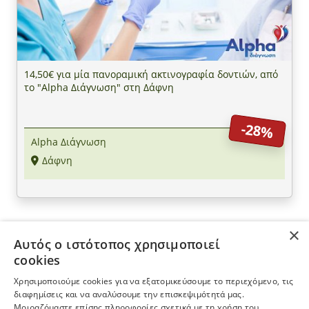
14,50€ για μία πανοραμική ακτινογραφία δοντιών, από
το "Alpha Διάγνωση" στη Δάφνη
-28%
Alpha Διάγνωση
Δάφνη
×
Αυτός ο ιστότοπος χρησιμοποιεί
ΠΛΗΡΟΦΟΡΙΕΣ
cookies
Χρησιμοποιούμε cookies για να εξατομικεύσουμε το περιεχόμενο, τις
Η ΕΤΑΙΡΕΙΑ
διαφημίσεις και να αναλύσουμε την επισκεψιμότητά μας.
Μοιραζόμαστε επίσης πληροφορίες σχετικά με τη χρήση του