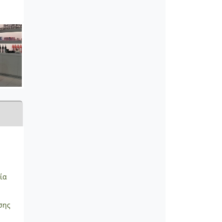
ία
σης