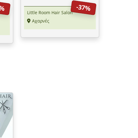
9%
-37%
-
Little Room Hair Salon
Αχαρνές