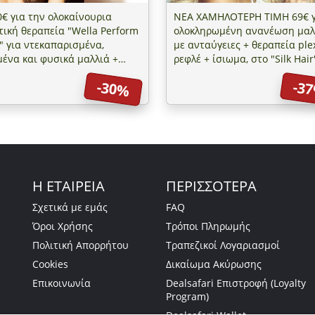
0€ για την ολοκαίνουρια
ΝΕΑ ΧΑΜΗΛΟΤΕΡΗ ΤΙΜΗ 69€ γ
τική θεραπεία "Wella Perform
ολοκληρωμένη ανανέωση μαλ
" για ντεκαπαρισμένα,
με ανταύγειες + θεραπεία ple
ένα και φυσικά μαλλιά +
ρεφλέ + ίσιωμα, στο "Silk Hair
 αφαίρεση ψαλίδας με το
Παλαιό Φάληρο
-30%
-3
 Finish Pro, αξίας 15€, στο
k Hair" στο Παλαιό Φάληρο
Η ΕΤΑΙΡΕΙΑ
ΠΕΡΙΣΣΟΤΕΡΑ
Σχετικά με εμάς
FAQ
Όροι Χρήσης
Τρόποι Πληρωμής
Πολιτική Απορρήτου
Τραπεζικοί Λογαριασμοί
Cookies
Δικαίωμα Ακύρωσης
Επικοινωνία
Dealsafari Επιστροφή (Loyalty
Program)