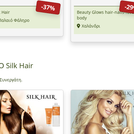
ιό Φάληρο
-37%
-2
k Hair
Beauty Glows hair-nails-face
body
Παλαιό Φάληρο
Χαλάνδρι
ΠΟ
Silk Hair
 Συνεργάτη.