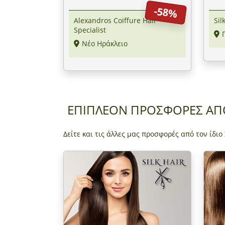
φριζάρισματος, από το
Παλα
-58%
"Alexandros Coiffure Hair
Alexandros Coiffure Hair
Sil
Specialist" στο Νέο Ηράκλειο
Specialist
Νέο Ηράκλειο
ΕΠΙΠΛΕΟΝ ΠΡΟΣΦΟΡΕΣ Α
Δείτε και τις άλλες μας προσφορές από τον ίδιο