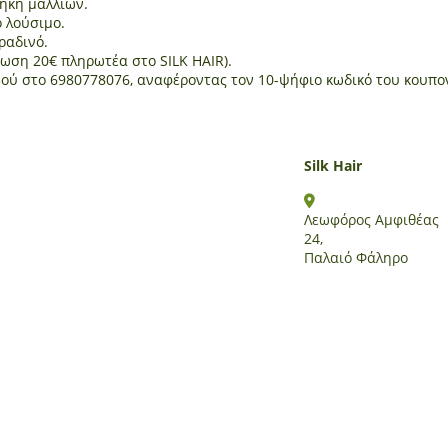
μήκη μαλλιών.
ο λούσιμο.
βραδινό.
έωση 20€ πληρωτέα στο SILK HAIR).
βού στο 6980778076, αναφέροντας τον 10-ψήφιο κωδικό του κουπο
Silk Hair
Λεωφόρος Αμφιθέας
24,
Παλαιό Φάληρο