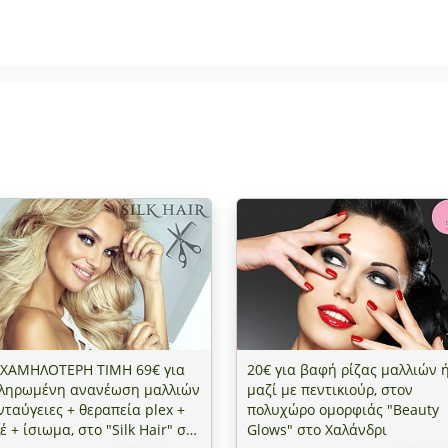
 ΧΑΜΗΛΟΤΕΡΗ ΤΙΜΗ 69€ για
20€ για βαφή ρίζας μαλλιών 
ληρωμένη ανανέωση μαλλιών
μαζί με πεντικιούρ, στον
νταύγειες + θεραπεία plex +
πολυχώρο ομορφιάς "Beauty
έ + ίσιωμα, στο "Silk Hair" στο
Glows" στο Χαλάνδρι