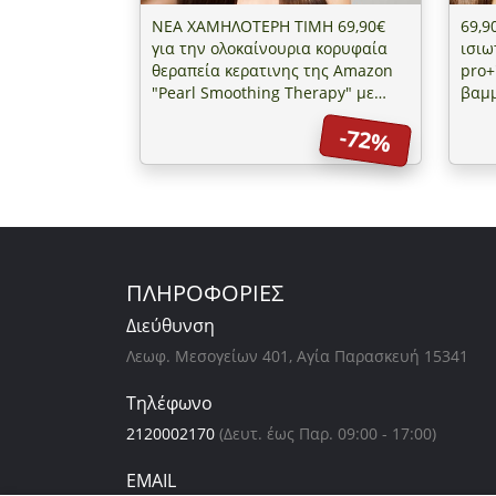
ΝΕΑ ΧΑΜΗΛΟΤΕΡΗ ΤΙΜΗ 69,90€
69,9
για την ολοκαίνουρια κορυφαία
ισιω
θεραπεία κερατινης της Amazon
pro+
"Pearl Smoothing Therapy" με
βαμμ
δώρο αφαίρεση ψαλίδας με το
δώρο
-72%
Gama Finish Pro, αξίας 15€, στο
Gama
"Silk Hair" στο Παλαιό Φάληρο
"Sil
ΠΛΗΡΟΦΟΡΙΕΣ
Διεύθυνση
Λεωφ. Μεσογείων 401, Αγία Παρασκευή 15341
Τηλέφωνο
2120002170
(Δευτ. έως Παρ. 09:00 - 17:00)
EMAIL