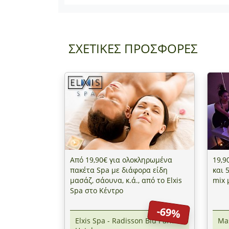
ΣΧΕΤΙΚΕΣ ΠΡΟΣΦΟΡΕΣ
Από 19,90€ για ολοκληρωμένα
19,9
πακέτα Spa με διάφορα είδη
και 5
μασάζ, σάουνα, κ.ά., από το Elxis
mix 
Spa στο Κέντρο
-69%
Elxis Spa - Radisson Blu Park
Mas