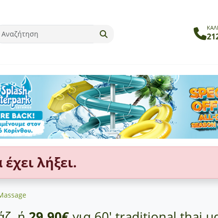
ΚΑΛ
21
έχει λήξει.
Massage
άζ, ή
29,90€
για 60' traditional thai