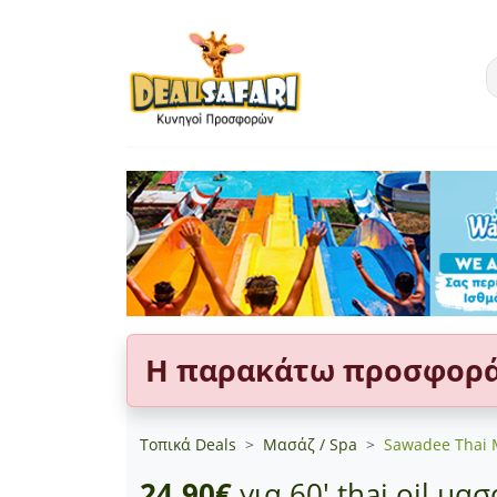
Η παρακάτω προσφορά 
Τοπικά Deals
Μασάζ / Spa
Sawadee Thai 
24,90€
για 60' thai oil μασ