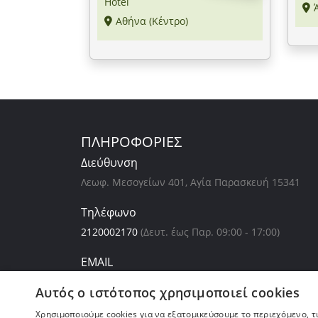
Hotel
Αθήνα (Κέντρο)
ΠΛΗΡΟΦΟΡΙΕΣ
Διεύθυνση
Λεωφ. Μεσογείων 401, Αγία Παρασκευή 15341
Τηλέφωνο
2120002170
(Δευτ. έως Παρ. 09:00 - 17:00)
EMAIL
support@dealsafari.gr
Αυτός ο ιστότοπος χρησιμοποιεί cookies
Ωράριο
Χρησιμοποιούμε cookies για να εξατομικεύσουμε το περιεχόμενο, τ