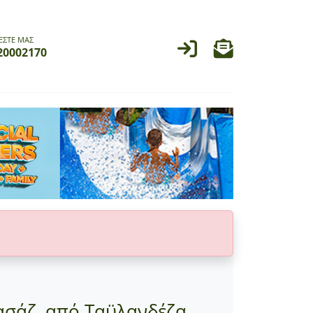
ΕΣΤΕ ΜΑΣ
20002170
 μασάζ, από Ταϋλανδέζα,