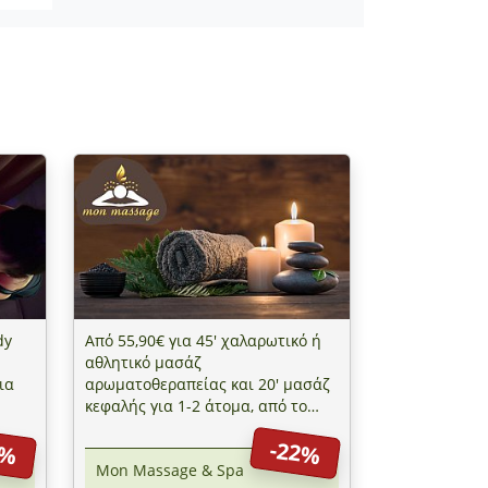
dy
Από 55,90€ για 45' χαλαρωτικό ή
αθλητικό μασάζ
ια
αρωματοθεραπείας και 20' μασάζ
κεφαλής για 1-2 άτομα, από το
μο!
"Mon Massage & Spa" στην
3%
-22%
Αργυρούπολη
Mon Massage & Spa