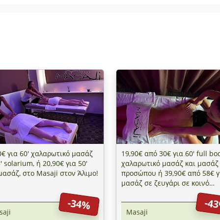
0€ για 60' χαλαρωτικό μασάζ
19,90€ από 30€ για 60' full bo
' solarium, ή 20,90€ για 50'
χαλαρωτικό μασάζ και μασάζ
μασάζ, στο Masaji στον Άλιμο!
προσώπου ή 39,90€ από 58€ γ
μασάζ σε ζευγάρι σε κοινό
δωμάτιο, στο Masaji στον Άλι
-34%
-4
aji
Masaji