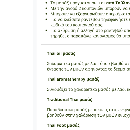
Το μασάζ πραγματοποιείται
από Ταϋλα
Με την αγορά 2 κουπονιών μπορούν να 
Μπορούν να εξαργυρωθούν απεριόριστα
Για να κλείσετε ραντεβού τηλεφωνήστε 
κωδικό του κουπονιού σας.
Για ακύρωση ή αλλαγή στο ραντεβού απα
τηρηθεί ο παραπάνω κανονισμός θα υπά
Thai oil μασάζ
Χαλαρωτικό μασάζ με λάδι όπου βοηθά στ
έντασης των μυών αφήνοντας το δέρμα α
Thai aromatherapy μασάζ
Συνδυάζει το χαλαρωτικό μασάζ με λάδι κ
Traditional Thai μασάζ
Παραδοσιακό μασάζ με πιέσεις στις ενεργ
βοηθούν στην χαλάρωση των μυών ενισχύ
Thai Foot μασάζ