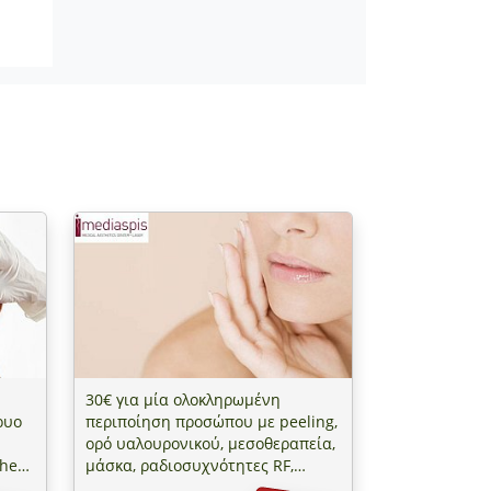
30€ για μία ολοκληρωμένη
ρυο
περιποίηση προσώπου με peeling,
1
ορό υαλουρονικού, μεσοθεραπεία,
thens
μάσκα, ραδιοσυχνότητες RF,
κρέμα