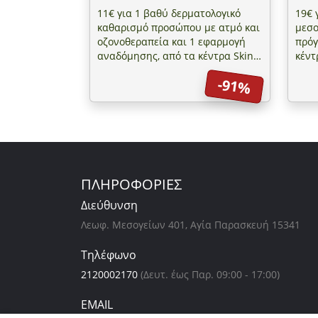
11€ για 1 βαθύ δερματολογικό
19€ 
καθαρισμό προσώπου με ατμό και
μεσο
οζονοθεραπεία και 1 εφαρμογή
πρόγ
αναδόμησης, από τα κέντρα Skin
κέντ
Science!
-91%
ΠΛΗΡΟΦΟΡΙΕΣ
Διεύθυνση
Λεωφ. Μεσογείων 401, Αγία Παρασκευή 15341
Τηλέφωνο
2120002170
(Δευτ. έως Παρ. 09:00 - 17:00)
EMAIL