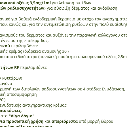
ρονικού οξέως 3,5mg/1ml
για λείανση ρυτίδων
ικών ραδιοσυχνοτήτων)
για σύσφιξη δέρματος και ανόρθωση
δανικό για βαθειά ενδοδερμική θεραπεία με στόχο τον ανασχηματι
που, καθώς και για την αντιμετώπιση ρυτίδων στην πολύ ευαίσθη
ανισμούς του δέρματος και αυξάνει την παραγωγή κολλαγόνου στ
 τέντωμα της επιδερμίδας.
νικού
περιλαμβάνει:
κής κρέμας (διάρκεια αναμονής 30')
ο από ειδικό ιατρό (συνολική ποσότητα υαλουρονικού οξέος 2,5m
οτήτων RF
περιλαμβάνει:
ν κυττάρων)
λαγόνο
αρμογή των διπολικών ραδιοσυχνοτήτων σε 4 στάδια: Ενυδάτωση,
μφική αποσυμφόρηση
0')
ενυδατικής αντιγηραντικής κρέμας
επισκέψεις
.
ς στα
"Λίγα Λόγια"
.
για προσωπική χρήση
και
απεριόριστα
υπό μορφή δώρου.
ραμμένα μέλη του κέντρου
.