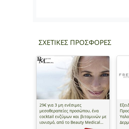
ΣΧΕΤΙΚΕΣ ΠΡΟΣΦΟΡΕΣ
29€ για 3 μη ενέσιμες
Εξει
μεσοθεραπείες προσώπου, ένα
Προσ
cocktail ενζύμων και βιταμινών με
Υαλο
ιονισμό, από το Beauty Medical
Δερμ
στον Πειραιά
εξει