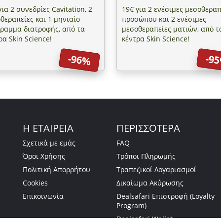
για 2 συνεδρίες Cavitation, 2
19€ για 2 ενέσιμες μεσοθεραπ
θεραπείες και 1 μηνιαίο
προσώπου και 2 ενέσιμες
ραμμα διατροφής, από τα
μεσοθεραπείες ματιών, από τ
ρα Skin Science!
κέντρα Skin Science!
-96%
-9
Η ΕΤΑΙΡΕΙΑ
ΠΕΡΙΣΣΟΤΕΡΑ
Σχετικά με εμάς
FAQ
Όροι Χρήσης
Τρόποι Πληρωμής
Πολιτική Απορρήτου
Τραπεζικοί Λογαριασμοί
Cookies
Δικαίωμα Ακύρωσης
Επικοινωνία
Dealsafari Επιστροφή (Loyalty
Program)
Dealsafari Wallet