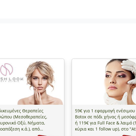
δικευμένες Θεραπείες
59€ για 1 εφαρμογή ενέσιμου
ώπου (Μεσοθεραπείες,
Botox σε πόδι χήνας ή μεσόφ
υρονικό Οξύ, Νήματα,
ή 119€ για Full Face & λαιμό (
οαπόξεση κ.ά.), από
κύρια και 1 follow up), στο "A
δικευμένο ιατρό στην Fresh
Derma Clinic" στο Παγκράτι