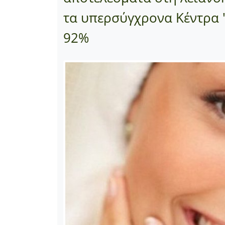
τα υπερσύγχρονα Κέντρα "
92%