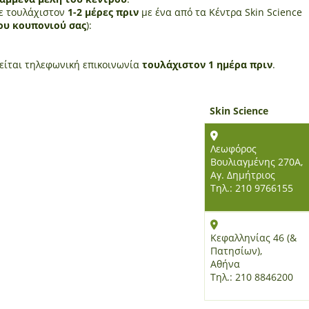
ε τουλάχιστον
1-2 μέρες πριν
με ένα από τα Κέντρα Skin Science
ου κουπονιού σας
):
είται τηλεφωνική επικοινωνία
τουλάχιστον 1 ημέρα πριν
.
Skin Science
Λεωφόρος
Βουλιαγμένης 270Α,
Αγ. Δημήτριος
Τηλ.: 210 9766155
Κεφαλληνίας 46 (&
Πατησίων),
Αθήνα
Τηλ.: 210 8846200