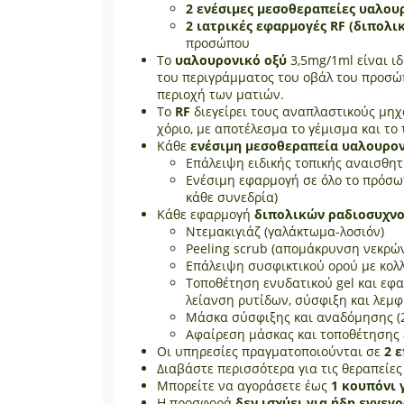
2 ενέσιμες μεσοθεραπείες υαλου
2 ιατρικές εφαρμογές RF (διπολ
προσώπου
Το
υαλουρονικό οξύ
3,5mg/1ml είναι ι
του περιγράμματος του οβάλ του προσώ
περιοχή των ματιών.
Tο
RF
διεγείρει τους αναπλαστικούς μηχ
χόριο, με αποτέλεσμα το γέμισμα και το
Κάθε
ενέσιμη μεσοθεραπεία υαλουρο
Επάλειψη ειδικής τοπικής αναισθητι
Ενέσιμη εφαρμογή σε όλο το πρόσωπ
κάθε συνεδρία)
Κάθε εφαρμογή
διπολικών ραδιοσυχν
Ντεμακιγιάζ (γαλάκτωμα-λοσιόν)
Peeling scrub (απομάκρυνση νεκρώ
Επάλειψη συσφικτικού ορού με κολ
Τοποθέτηση ενυδατικού gel και εφ
λείανση ρυτίδων, σύσφιξη και λε
Μάσκα σύσφιξης και αναδόμησης (2
Αφαίρεση μάσκας και τοποθέτησης 
Οι υπηρεσίες πραγματοποιούνται σε
2 
Διαβάστε περισσότερα για τις θεραπείε
Μπορείτε να αγοράσετε έως
1 κουπόνι 
Η προσφορά
δεν ισχύει για ήδη εγγεγ