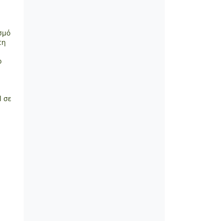
σμό
τη
ο
l σε