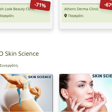
-71%
-6
 Beauty Clinic στο Παγκράτι
sh Look Beauty Clinic
Athens Derma Clinic
Παγκράτι
Παγκράτι
ΠΟ
Skin Science
 Συνεργάτη.