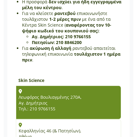
Η προσφορά
δεν ισχύει για ήδη εγγεγραμμένα
μέλη του κέντρου
.
Για να κλείσετε
ραντεβού
επικοινωνήστε
τουλάχιστον
1-2 μέρες πριν
με ένα από τα
Κέντρα Skin Science (
αναφέροντας τον 10-
ψήφιο κωδικό του κουπονιού σας
):
Αγ. Δημήτριος: 210 9766155
Πατησίων:
210 8846200
Για
ακύρωση ή αλλαγή
ραντεβού απαιτείται
τηλεφωνική επικοινωνία
τουλάχιστον 1 ημέρα
πριν
.
Skin Science
Λεωφόρος Βουλιαγμένης 270Α,
Αγ. Δημήτριος
Τηλ.: 210 9766155
Κεφαλληνίας 46 (& Πατησίων),
Αθήνα