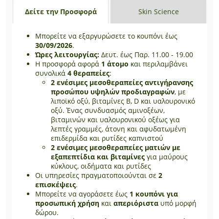
Δείτε την Προσφορά
Skin Science
Μπορείτε να εξαργυρώσετε το κουπόνι έως
30/09/2026
.
Ώρες λειτουργίας:
Δευτ. έως Παρ. 11.00 - 19.00
Η προσφορά αφορά
1 άτομο
και περιλαμβάνει
συνολικά
4 θεραπείες
:
2 ενέσιμες μεσοθεραπείες αντιγήρανσης
προσώπου υψηλών προδιαγραφών
, με
λιποϊκό οξύ, βιταμίνες B, D και υαλουρονικό
οξύ. Ένας συνδυασμός αμινοξέων,
βιταμινών και υαλουρονικού οξέως για
λεπτές γραμμές, άτονη και αφυδατωμένη
επιδερμίδα και ρυτίδες καπνιστού
2 ενέσιμες μεσοθεραπείες ματιών με
εξαπεπτίδια και βιταμίνες
για μαύρους
κύκλους, οιδήματα και ρυτίδες
Οι υπηρεσίες πραγματοποιούνται σε
2
επισκέψεις
.
Μπορείτε να αγοράσετε έως
1 κουπόνι για
προσωπική χρήση
και
απεριόριστα
υπό μορφή
δώρου.