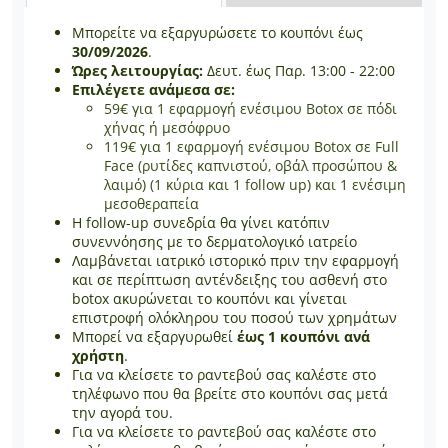
Μπορείτε να εξαργυρώσετε το κουπόνι έως
30/09/2026
.
Ώρες λειτουργίας:
Δευτ. έως Παρ. 13:00 - 22:00
Επιλέγετε ανάμεσα σε:
59€ για 1 εφαρμογή ενέσιμου Botox σε πόδι
χήνας ή μεσόφρυο
119€ για 1 εφαρμογή ενέσιμου Botox σε Full
Face (ρυτίδες καπνιστού, οβάλ προσώπου &
λαιμό) (1 κύρια και 1 follow up) και 1 ενέσιμη
μεσοθεραπεία
Η follow-up συνεδρία θα γίνει κατόπιν
συνεννόησης με το δερματολογικό ιατρείο
Λαμβάνεται ιατρικό ιστορικό πριν την εφαρμογή
και σε περίπτωση αντένδειξης του ασθενή στo
botox ακυρώνεται το κουπόνι και γίνεται
επιστροφή ολόκληρου του ποσού των χρημάτων
Μπορεί να εξαργυρωθεί
έως 1 κουπόνι ανά
χρήστη
.
Για να κλείσετε το ραντεβού σας καλέστε στο
τηλέφωνο που θα βρείτε στο κουπόνι σας μετά
την αγορά του.
Για να κλείσετε το ραντεβού σας καλέστε στο