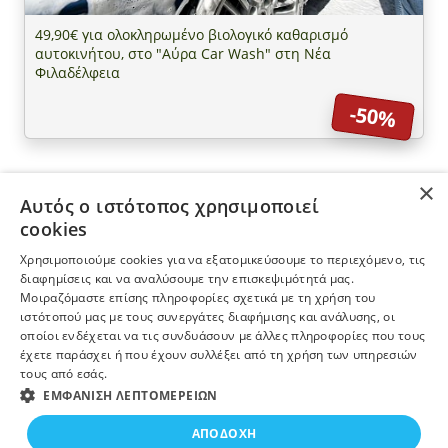
49,90€ για ολοκληρωμένο βιολογικό καθαρισμό
αυτοκινήτου, στο "Αύρα Car Wash" στη Νέα
Φιλαδέλφεια
-50%
×
Αυτός ο ιστότοπος χρησιμοποιεί
ΠΛΗΡΟΦΟΡΙΕΣ
cookies
Χρησιμοποιούμε cookies για να εξατομικεύσουμε το περιεχόμενο, τις
Η ΕΤΑΙΡΕΙΑ
διαφημίσεις και να αναλύσουμε την επισκεψιμότητά μας.
Μοιραζόμαστε επίσης πληροφορίες σχετικά με τη χρήση του
ιστότοπού μας με τους συνεργάτες διαφήμισης και ανάλυσης, οι
ΠΕΡΙΣΣΟΤΕΡΑ
οποίοι ενδέχεται να τις συνδυάσουν με άλλες πληροφορίες που τους
έχετε παράσχει ή που έχουν συλλέξει από τη χρήση των υπηρεσιών
τους από εσάς.
ΕΓΓΡΑΦΗ ΣΤΟ NEWSLETTER
19,90€
ΕΜΦΆΝΙΣΗ ΛΕΠΤΟΜΕΡΕΙΏΝ
ΑΓΟΡΑΣΕ ΤΟ
Από
ΑΠΟΔΟΧΉ