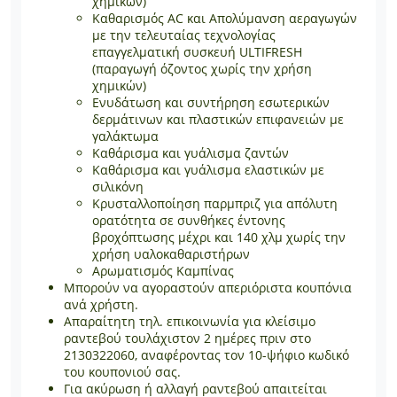
χημικών)
Καθαρισμός AC και Απολύμανση αεραγωγών
με την τελευταίας τεχνολογίας
επαγγελματική συσκευή ULTIFRESH
(παραγωγή όζοντος χωρίς την χρήση
χημικών)
Ενυδάτωση και συντήρηση εσωτερικών
δερμάτινων και πλαστικών επιφανειών με
γαλάκτωμα
Καθάρισμα και γυάλισμα ζαντών
Καθάρισμα και γυάλισμα ελαστικών με
σιλικόνη
Κρυσταλλοποίηση παρμπριζ για απόλυτη
ορατότητα σε συνθήκες έντονης
βροχόπτωσης μέχρι και 140 χλμ χωρίς την
χρήση υαλοκαθαριστήρων
Αρωματισμός Καμπίνας
Μπορούν να αγοραστούν απεριόριστα κουπόνια
ανά χρήστη.
Απαραίτητη τηλ. επικοινωνία για κλείσιμο
ραντεβού τουλάχιστον 2 ημέρες πριν στο
2130322060, αναφέροντας τον 10-ψήφιο κωδικό
του κουπονιού σας.
Για ακύρωση ή αλλαγή ραντεβού απαιτείται