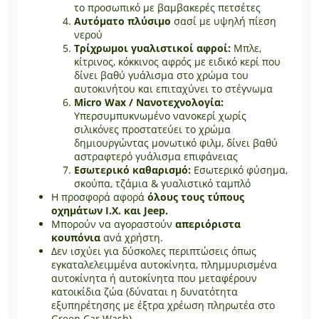
το προσωπικό με βαμβακερές πετσέτες
Αυτόματο πλύσιμο
σασί με υψηλή πίεση
νερού
Τρίχρωμοι γυαλιστικοί αφροί:
Μπλε,
κίτρινος, κόκκινος αφρός με ειδικό κερί που
δίνει βαθύ γυάλισμα στο χρώμα του
αυτοκινήτου και επιταχύνει το στέγνωμα
Micro Wax / Νανοτεχνολογία:
Υπερσυμπυκνωμένο νανοκερί χωρίς
σιλικόνες προστατεύει το χρώμα
δημιουργώντας μονωτικό φιλμ, δίνει βαθύ
αστραφτερό γυάλισμα επιφάνειας
Εσωτερικό καθαρισμό:
Εσωτερικό φύσημα,
σκούπα, τζάμια & γυαλιστικό ταμπλό
Η προσφορά αφορά
όλους τους τύπους
οχημάτων Ι.Χ. και Jeep.
Μπορούν να αγοραστούν
απεριόριστα
κουπόνια
ανά χρήστη.
Δεν ισχύει για δύσκολες περιπτώσεις όπως
εγκαταλελειμμένα αυτοκίνητα, πλημμυρισμένα
αυτοκίνητα ή αυτοκίνητα που μεταφέρουν
κατοικίδια ζώα (δύναται η δυνατότητα
εξυπηρέτησης με έξτρα χρέωση πληρωτέα στο
Green Car Wash).