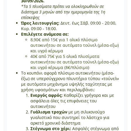
30/09/2026.
*Τα 5 πλυσίματα πρέπει να ολοκληρωθούν σε
διάστημα 3 μηνών από την ημερομηνία της 1η
επίσκεψης
Ώρες λειτουργίας:
Δευτ. έως Σάβ. 09:00 - 20:00,
Κυρ. 09:00 - 18:00.
Επιλέγετε ανάμεσα σε:
8,90€ από 15€ για 1 ολικό πλύσιμο
αυτοκινήτου σε αυτόματο τούνελ (μέσα-εξω)
και υγρό κέρωμα
40€ από 75€ για 5 ολικά πλυσίματα
αυτοκινήτου σε αυτόματο τούνελ (μέσα-εξω)
και υγρό κέρωμα (8€/πλύσιμο)
Το κουπόνι αφορά πλύσιμο αυτοκινήτου (μέσα-
έξω) σε υπερσύγχρονο πλυντήριο τύπου «τούνελ»
με αυτόματο μηχάνημα υψηλής ταχύτητας με
χρήση υφασμάτων και περιλαμβάνει:
Ενεργός αφρός:
Καθαρίζει γρήγορα και με
ασφάλεια όλες τις επιφάνειες του
αυτοκινήτου
Γυάλισμα τροχών
με μη σιλικονούχο
γυαλιστικό που συντηρεί το λάστιχο για
αρκετό χρονικό διάστημα
Στέγνωμα στο χέρι:
Ασφαλές στέγνωμα από