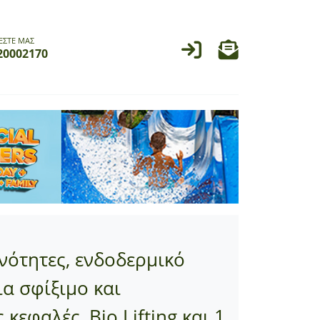
ΕΣΤΕ ΜΑΣ
20002170
νότητες, ενδοδερμικό
ια σφίξιμο και
εφαλές, Bio Lifting και 1