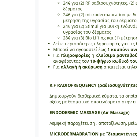
24€ για (2) RF ραδιοσυχνότητες, (2)
δέρματος
24€ για (2) microdermabration με δι
μέτρηση της υγρασίας του δέρματο
24€ για (2) Stimul για μυϊκή ενδυνά
υγρασίας του δέρματος
28€ για (3) Bio Lifting και (1) μέτρ
Δείτε περισσότερες πληροφορίες για τις
Μπορεί να αγοραστεί έως
1 κουπόνι αν
Για
πληροφορίες
ή
κλείσιμο ραντεβο
αναφέροντας τον
10-ψήφιο κωδικό το
Για
αλλαγή ή ακύρωση
απαιτείται τηλε
R.F RADIOFREQUENCY (ραδιοσυχνότητες
Δημιουργούν διαθερμικά κύματα, τα οποί
οξέος με θεαματικά αποτελέσματα στην ε
ENDODERMIC MASSAGE (Air Massage)
Λεμφική παροχέτευση , αποτοξίνωση, μεί
ΜΙCRODERMABRATION με ‘’διαμαντένιες 