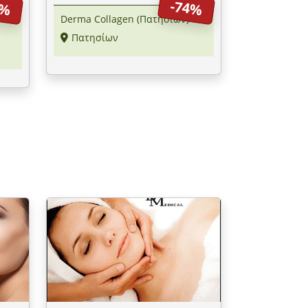
7%
-74%
να
Derma Collagen (Πατησίων)
Πατησίων