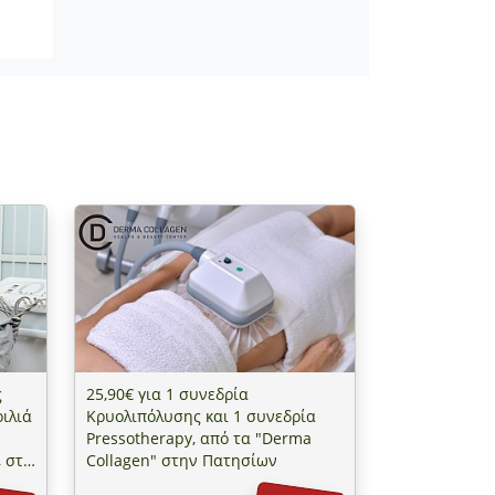
ς
25,90€ για 1 συνεδρία
οιλιά
Κρυολιπόλυσης και 1 συνεδρία
Pressotherapy, από τα "Derma
, στο
Collagen" στην Πατησίων
ον