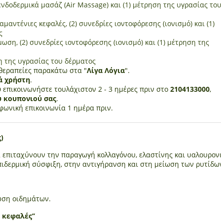
 ενδοδερμικά μασάζ (Air Massage) και (1) μέτρηση της υγρασίας το
αμαντένιες κεφαλές, (2) συνεδρίες ιοντοφόρεσης (ιονισμό) και (1)
ς
μωση, (2) συνεδρίες ιοντοφόρεσης (ιονισμό) και (1) μέτρηση της
ηση της υγρασίας του δέρματος
 θεραπείες παρακάτω στα "
Λίγα Λόγια
".
ά χρήστη
.
ύ
επικοινωνήστε τουλάχιστον 2 - 3 ημέρες πριν στο
2104133000
,
υ κουπονιού σας
.
φωνική επικοινωνία 1 ημέρα πριν.
)
α επιταχύνουν την παραγωγή κολλαγόνου, ελαστίνης και υαλουρον
πιδερμική σύσφιξη, στην αντιγήρανση και στη μείωση των ρυτίδω
ωση οιδημάτων.
κεφαλές’’