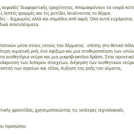
ς κεφαλές’’ διαφορετικής τραχύτητας. Απομακρύνουν τα νεκρά κύτ
ς λεπτές γραμμές και τις ρυτίδες λειαίνοντας το δέρμα.
ες – διχρωμίες αλλά και σημάδια από ακμή. Όλα αυτά ευχάριστα,
δικά αποτελέσματα.
ατικών μέσα στους ιστούς του δέρματος . επίσης στο θετικό πόλο
ότερη αιματική ροή, ένα σφίξιμο και μια σταθεροποίηση των ιστών
α αισθητήρια νεύρα και μια μικροβιοκτόνο δράση. Στον αρνητικό
άκρυνση των λιπαρών στοιχείων, διέγερση των αισθητικών νεύρ
αστοή των αγγείων και τέλος, άυξηση της ροής του αίματος.
ικής φροντίδας, χρησιμοποιώντας τις νεότερες τεχνολογικές
του προσώπου