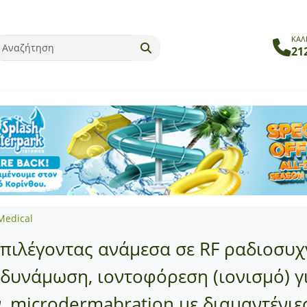
ΚΑΛ
21
Medical
 επιλέγοντας ανάμεσα σε RF ραδιοσυχ
νδυνάμωση, ιοντοφόρεση (ιονισμό) γ
microdermabration με διαμαντένιες κ