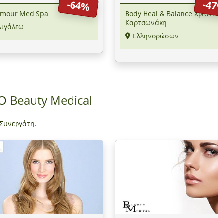
-64%
-4
ρό
μετρό Κατεχάκη
amour Med Spa
Body Heal & Balance Χριστί
Καρτσωνάκη
Αιγάλεω
Ελληνορώσων
ΠΟ
Beauty Medical
 Συνεργάτη.