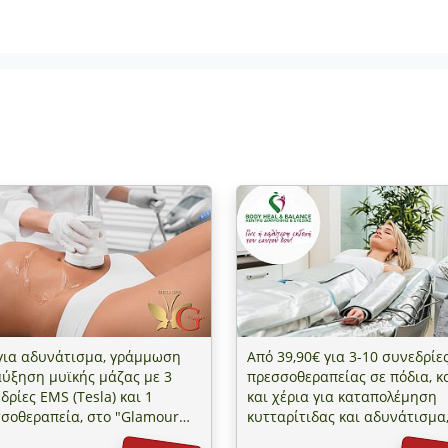
για αδυνάτισμα, γράμμωση
Από 39,90€ για 3-10 συνεδρίε
αύξηση μυϊκής μάζας με 3
πρεσσοθεραπείας σε πόδια, κ
δρίες EMS (Tesla) και 1
και χέρια για καταπολέμηση
σοθεραπεία, στο "Glamour
κυτταρίτιδας και αδυνάτισμα
Spa" στο Αιγάλεω πλησίον
"Body Heal & Balance" πλησί