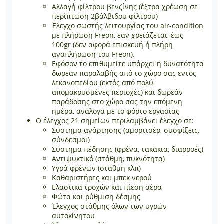
Αλλαγή φίλτρου βενζίνης (έξτρα χρέωση σε
περίπτωση 2βάλβιδου φίλτρου)
Έλεγχο σωστής λειτουργίας του air-condition
με πλήρωση Freon, εάν χρειάζεται, έως
100gr (δεν αφορά επισκευή ή πλήρη
αναπλήρωση του Freon).
Εφόσον το επιθυμείτε υπάρχει η δυνατότητα
δωρεάν παραλαβής από το χώρο σας εντός
λεκανοπεδίου (εκτός από πολύ
απομακρυσμένες περιοχές) και δωρεάν
παράδοσης στο χώρο σας την επόμενη
ημέρα, ανάλογα με το φόρτο εργασίας
Ο έλεγχος 21 σημείων περιλαμβάνει έλεγχο σε:
Σύστημα ανάρτησης (αμορτισέρ, συσφίξεις,
σύνδεσμοι)
Σύστημα πέδησης (φρένα, τακάκια, διαρροές)
Αντιψυκτικό (στάθμη, πυκνότητα)
Υγρά φρένων (στάθμη κλπ)
Καθαριστήρες και μπεκ νερού
Ελαστικά τροχών και πίεση αέρα
Φώτα και ρύθμιση δέσμης
Έλεγχος στάθμης όλων των υγρών
αυτοκίνητου