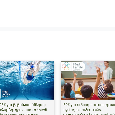
25€ για βεβαίωση άθλησης
59€ για έκδοση πιστοποιητικ
κολυμβητήριο, από το "Medi
υγείας εκπαιδευτικών-
ly Athens" στο Κέντρο
νηπιαγωγών-οδηγών σχολικώ