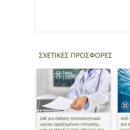
ΣΧΕΤΙΚΕΣ ΠΡΟΣΦΟΡΕΣ
24€ για έκδοση πιστοποιητικού
Από 
υγείας εργαζομένων εστίασης,
για 
από το "Medi Family Athens" στο
Fami