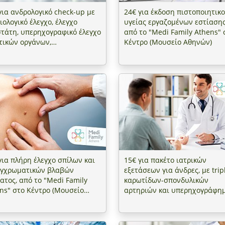
για ανδρολογικό check-up με
24€ για έκδοση πιστοποιητικ
ιολογικό έλεγχο, έλεγχο
υγείας εργαζομένων εστίασης
τάτη, υπερηχογραφικό έλεγχο
από το "Medi Family Athens" 
τικών οργάνων,
Κέντρο (Μουσείο Αθηνών)
ηχογράφημα θυρεοειδούς &
ική εξέταση-διάγνωση-αγωγή
ειδικό ιατρό, από το "Medi
ly Athens" στο Κέντρο
σείο Αθηνών)
για πλήρη έλεγχο σπίλων και
15€ για πακέτο ιατρικών
αγχρωματικών βλαβών
εξετάσεων για άνδρες, με trip
ατος, από το "Medi Family
καρωτίδων-σπονδυλικών
ns" στο Κέντρο (Μουσείο
αρτηριών και υπερηχογράφη
νών)
προστάτη-νεφρών-ουρητήρω
κύστεως, από το "Medi Family
Athens" στο Κέντρο (Μουσείο