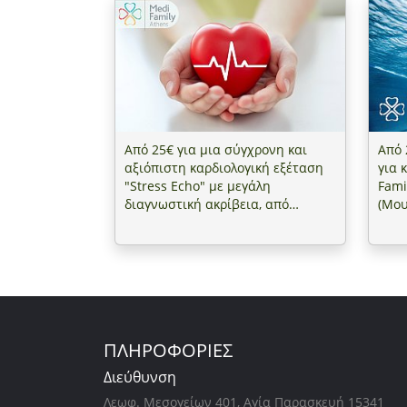
Από 25€ για μια σύγχρονη και
Από 
αξιόπιστη καρδιολογική εξέταση
για 
"Stress Echo" με μεγάλη
Fami
διαγνωστική ακρίβεια, από
(Μου
εξειδικευμένο καρδιολόγο στο
"Medi Family Athens" στο Κέντρο
(Μουσείο Αθηνών)
ΠΛΗΡΟΦΟΡΙΕΣ
Διεύθυνση
Λεωφ. Μεσογείων 401, Αγία Παρασκευή 15341