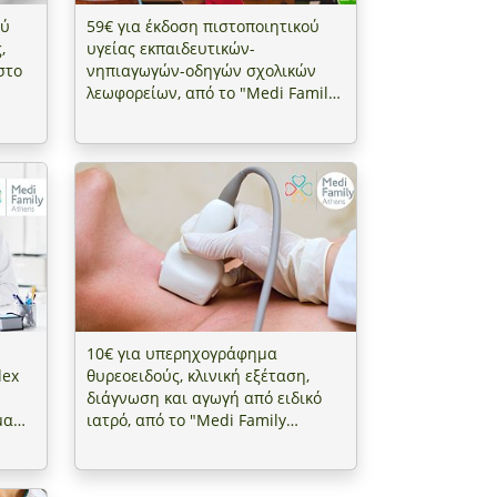
ού
59€ για έκδοση πιστοποιητικού
,
υγείας εκπαιδευτικών-
στο
νηπιαγωγών-οδηγών σχολικών
λεωφορείων, από το "Medi Family
Athens" στο Κέντρο (Μουσείο
Αθηνών)
10€ για υπερηχογράφημα
lex
θυρεοειδούς, κλινική εξέταση,
διάγνωση και αγωγή από ειδικό
μα
ιατρό, από το "Medi Family
ν-
Athens" στο Κέντρο (Μουσείο
Αθηνών)