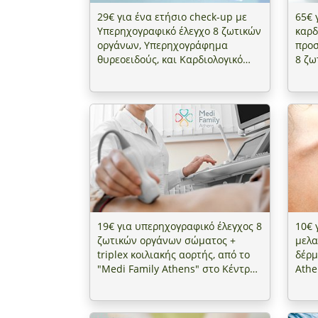
29€ για ένα ετήσιο check-up με
65€ 
Υπερηχογραφικό έλεγχο 8 ζωτικών
καρδ
οργάνων, Υπερηχογράφημα
προσ
θυρεοειδούς, και Καρδιολογικό
8 ζω
Έλεγχο, από το "Medi Family
υπερ
Athens" στο Κέντρο (Μουσείο
κλιν
Αθηνών)
από 
Fami
(Μου
19€ για υπερηχογραφικό έλεγχος 8
10€ 
ζωτικών οργάνων σώματος +
μελ
triplex κοιλιακής αορτής, από το
δέρμ
"Medi Family Athens" στο Κέντρο
Athe
(Μουσείο Αθηνών)
Αθη