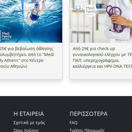
Αθηνών)
25€ για βεβαίωση άθλησης
Από 29€ για check-up
κολυμβητήριο, από το "Medi
γυναικολογικού ελέγχου με ΤΕ
ly Athens" στο Κέντρο
ΠΑΠ, υπερηχογράφημα,
σείο Αθηνών)
καλλιέργεια και HPV-DNA TEST
στο "Medi Family Athens" στο
Κέντρο (Μουσείο Αθηνών)
Η ΕΤΑΙΡΕΙΑ
ΠΕΡΙΣΣΟΤΕΡΑ
Σχετικά με εμάς
FAQ
Όροι Χρήσης
Τρόποι Πληρωμής