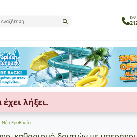
ΚΑΛ
21
έχει λήξει.
ο-Νέα Ερυθραία
γχο, καθαρισμό δοντιών με υπερήχου