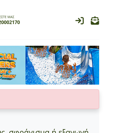
ΕΣΤΕ ΜΑΣ
20002170
ς, σφράγισμα ή εξαγωγή,