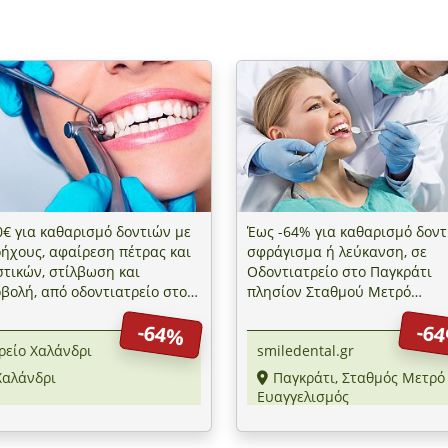
0€ για καθαρισμό δοντιών με
Έως -64% για καθαρισμό δοντ
ήχους, αφαίρεση πέτρας και
σφράγισμα ή λεύκανση, σε
τικών, στίλβωση και
Οδοντιατρείο στο Παγκράτι
βολή, από οδοντιατρείο στο
πλησίον Σταθμού Μετρό
νδρι
Ευαγγελισμού
-64%
-6
ρείο Χαλάνδρι
smiledental.gr
Χαλάνδρι
Παγκράτι, Σταθμός Μετρό
Ευαγγελισμός