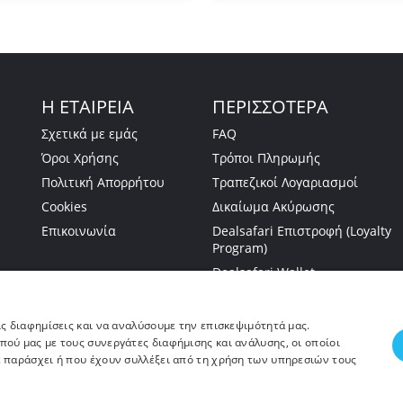
Η ΕΤΑΙΡΕΙΑ
ΠΕΡΙΣΣΟΤΕΡΑ
Σχετικά με εμάς
FAQ
Όροι Χρήσης
Τρόποι Πληρωμής
Πολιτική Απορρήτου
Τραπεζικοί Λογαριασμοί
Cookies
Δικαίωμα Ακύρωσης
Επικοινωνία
Dealsafari Επιστροφή (Loyalty
Program)
Dealsafari Wallet
ις διαφημίσεις και να αναλύσουμε την επισκεψιμότητά μας.
ού μας με τους συνεργάτες διαφήμισης και ανάλυσης, οι οποίοι
ε παράσχει ή που έχουν συλλέξει από τη χρήση των υπηρεσιών τους