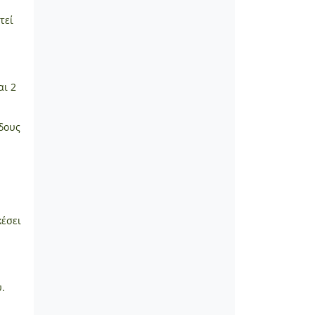
τεί
αι 2
ίδους
κέσει
.