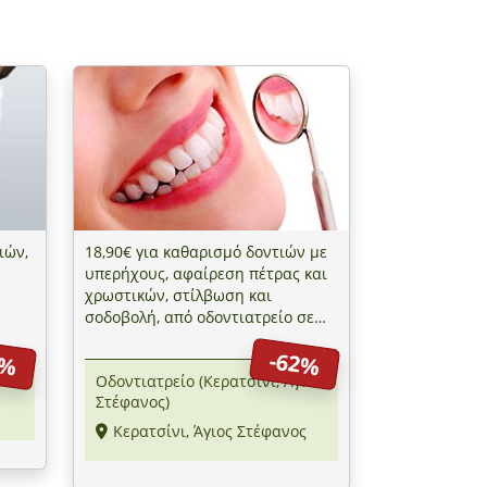
ιών,
18,90€ για καθαρισμό δοντιών με
υπερήχους, αφαίρεση πέτρας και
χρωστικών, στίλβωση και
σοδοβολή, από οδοντιατρείο σε
Κερατσίνι και Άγιο Στέφανο
4%
-62%
Οδοντιατρείο (Κερατσίνι, Άγ.
Στέφανος)
Κερατσίνι, Άγιος Στέφανος