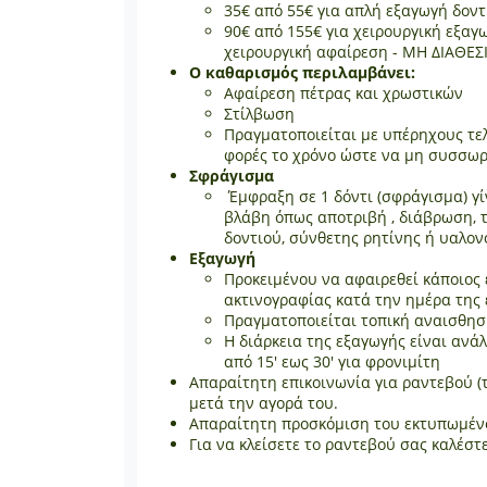
35€ από 55€ για απλή εξαγωγή δον
90€ από 155€ για χειρουργική εξαγ
χειρουργική αφαίρεση - ΜΗ ΔΙΑΘΕ
Ο καθαρισμός περιλαμβάνει:
Αφαίρεση πέτρας και χρωστικών
Στίλβωση
Πραγματοποιείται με υπέρηχους τελε
φορές το χρόνο ώστε να μη συσσωρε
Σφράγισμα
Έμφραξη σε 1 δόντι (σφράγισμα) γί
βλάβη όπως αποτριβή , διάβρωση, τ
δοντιού, σύνθετης ρητίνης ή υαλον
Εξαγωγή
Προκειμένου να αφαιρεθεί κάποιος 
ακτινογραφίας κατά την ημέρα της
Πραγματοποιείται τοπική αναισθησ
Η διάρκεια της εξαγωγής είναι ανά
από 15' εως 30' για φρονιμίτη
Απαραίτητη επικοινωνία για ραντεβού (τ
μετά την αγορά του.
Απαραίτητη προσκόμιση του εκτυπωμένου
Για να κλείσετε το ραντεβού σας καλέστ