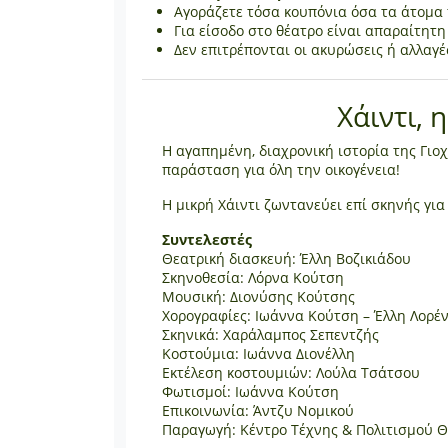
Αγοράζετε τόσα κουπόνια όσα τα άτομα
Για είσοδο στο θέατρο είναι απαραίτητ
Δεν επιτρέπονται οι ακυρώσεις ή αλλαγέ
Χάιντι,
Η αγαπημένη, διαχρονική ιστορία της Γιοχ
παράσταση για όλη την οικογένεια!
Η μικρή Χάιντι ζωντανεύει επί σκηνής για
Συντελεστές
Θεατρική διασκευή: Έλλη Βοζικιάδου
Σκηνοθεσία: Λόρνα Κούτση
Μουσική: Διονύσης Κούτσης
Χορογραφίες: Ιωάννα Κούτση – Έλλη Λορέ
Σκηνικά: Χαράλαμπος Σεπεντζής
Κοστούμια: Ιωάννα Διονέλλη
Εκτέλεση κοστουμιών: Λούλα Τσάτσου
Φωτισμοί: Ιωάννα Κούτση
Επικοινωνία: Άντζυ Νομικού
Παραγωγή: Κέντρο Τέχνης & Πολιτισμού Θ