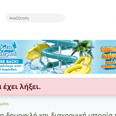
έχει λήξει.
υμέλη
η δημοφιλή και διαχρονική ιστορία τ