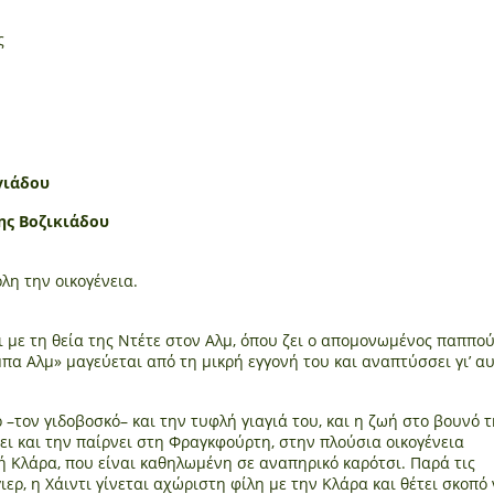
ς
γιάδου
ης Βοζικιάδου
λη την οικογένεια.
ει με τη θεία της Ντέτε στον Αλμ, όπου ζει ο απομονωμένος παππο
πα Αλμ» μαγεύεται από τη μικρή εγγονή του και αναπτύσσει γι’ α
ρ –τον γιδοβοσκό– και την τυφλή γιαγιά του, και η ζωή στο βουνό 
ει και την παίρνει στη Φραγκφούρτη, στην πλούσια οικογένεια
ρή Κλάρα, που είναι καθηλωμένη σε αναπηρικό καρότσι. Παρά τις
ερ, η Χάιντι γίνεται αχώριστη φίλη με την Κλάρα και θέτει σκοπό