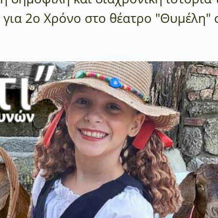
για 2ο Χρόνο στο θέατρο "Θυμέλη" σ