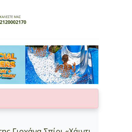
ΚΑΛΕΣΤΕ ΜΑΣ
2120002170
ης Γιοχάνα Σπίρι «Χάιντι,