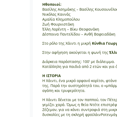
Ηθοποιοί:
Βασίλης Ασημάκης – Βασίλης Κουσουνέλο
Νικόλας Καννάς
Αμαλία Κλημοπούλου
Ζωή Φουρνιστάκη
Έλλη Λορέντη – Βίκυ Θεοφανάκη
Δέσποινα Παντελίδου – Ανθή Βαφειαδάκη
Στο ρόλο της Χάιντι η μικρή
Κύνθια Γεωρ
Στην αφήγηση ακούγεται η φωνή της
Έλλ
Διάρκεια παράστασης: 100' με διάλειμμα.
Κατάλληλη για παιδιά από 2 ετών και για ό
Η ΙΣΤΟΡΙΑ
Η Χάιντι, ένα μικρό ορφανό κορίτσι, φτάν
της. Παρά την αυστηρότητά του, ο «μπάρμ
αγάπη και τρυφερότητα.
Η Χάιντι δένεται με τον παππού, τον Πέτε
γεμίζει χαρά. Όμως η θεία Ντέτε επιστρέφ
Ζέζεμαν, για να κάνει συντροφιά στη μικ
δυσκολίες με τη σκληρή φροϊλάινΡοτενμάγι