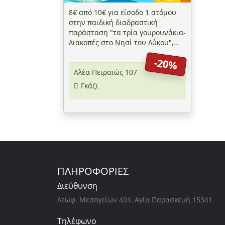
8€ από 10€ για είσοδο 1 ατόμου
στην παιδική διαδραστική
παράσταση "τα τρία γουρουνάκια-
Διακοπές στο Νησί του Λύκου",
στο θερινό θέατρο "Αλέα Πειραιώς
-20%
107" στο Γκάζι
Αλέα Πειραιώς 107
Γκάζι
ΠΛΗΡΟΦΟΡΙΕΣ
Διεύθυνση
Λεωφ. Μεσογείων 401, Αγία Παρασκευή 15341
Τηλέφωνο