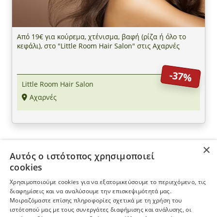
Από 19€ για κούρεμα, χτένισμα, βαφή (ρίζα ή όλο το
κεφάλι), στο "Little Room Hair Salon" στις Αχαρνές
-37%
Little Room Hair Salon
Αχαρνές
×
Αυτός ο ιστότοπος χρησιμοποιεί
ΠΛΗΡΟΦΟΡΙΕΣ
cookies
Χρησιμοποιούμε cookies για να εξατομικεύσουμε το περιεχόμενο, τις
Η ΕΤΑΙΡΕΙΑ
διαφημίσεις και να αναλύσουμε την επισκεψιμότητά μας.
Μοιραζόμαστε επίσης πληροφορίες σχετικά με τη χρήση του
ιστότοπού μας με τους συνεργάτες διαφήμισης και ανάλυσης, οι
ΠΕΡΙΣΣΟΤΕΡΑ