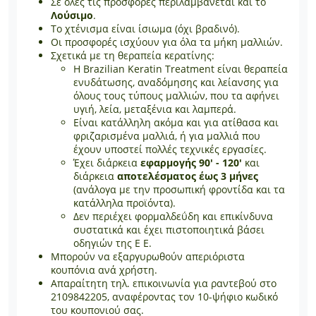
Σε όλες τις προσφορές περιλαμβάνεται και το
Λούσιμο
.
Το χτένισμα είναι ίσιωμα (όχι βραδινό).
Οι προσφορές ισχύουν για όλα τα μήκη μαλλιών.
Σχετικά με τη θεραπεία κερατίνης:
Η Brazilian Keratin Treatment είναι θεραπεία
ενυδάτωσης, αναδόμησης και λείανσης για
όλους τους τύπους μαλλιών, που τα αφήνει
υγιή, λεία, μεταξένια και λαμπερά.
Είναι κατάλληλη ακόμα και για ατίθασα και
φριζαρισμένα μαλλιά, ή για μαλλιά που
έχουν υποστεί πολλές τεχνικές εργασίες.
Έχει διάρκεια
εφαρμογής 90' - 120'
και
διάρκεια
αποτελέσματος έως 3 μήνες
(ανάλογα με την προσωπική φροντίδα και τα
κατάλληλα προϊόντα).
Δεν περιέχει φορμαλδεΰδη και επικίνδυνα
συστατικά και έχει πιστοποιητικά βάσει
οδηγιών της Ε Ε.
Μπορούν να εξαργυρωθούν απεριόριστα
κουπόνια ανά χρήστη.
Απαραίτητη τηλ. επικοινωνία για ραντεβού στo
2109842205, αναφέροντας τον 10-ψήφιο κωδικό
του κουπονιού σας.