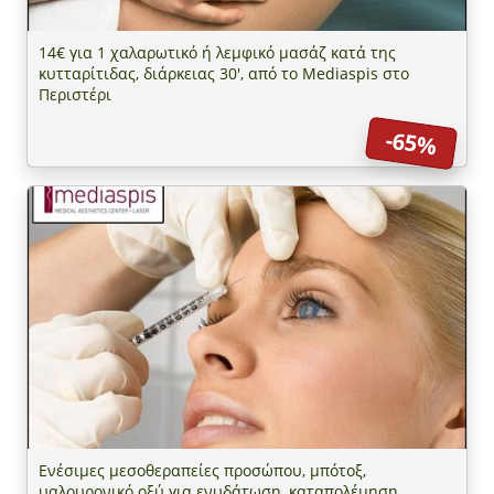
14€ για 1 χαλαρωτικό ή λεμφικό μασάζ κατά της
κυτταρίτιδας, διάρκειας 30', από το Mediaspis στο
Περιστέρι
-65%
Ενέσιμες μεσοθεραπείες προσώπου, μπότοξ,
υαλουρονικό οξύ για ενυδάτωση, καταπολέμηση