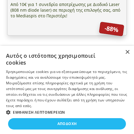
Από 10€ για 1 συνεδρία αποτρίχωσης με Διοδικό Laser
(808 nm diode laser) σε περιοχή της επιλογής σας, από
το Mediaspis στο Περιστέρι!
-88%
×
Αυτός ο ιστότοπος χρησιμοποιεί
ΠΛΗΡΟΦΟΡΙΕΣ
cookies
Χρησιμοποιούμε cookies για να εξατομικεύσουμε το περιεχόμενο, τις
Η ΕΤΑΙΡΕΙΑ
διαφημίσεις και να αναλύσουμε την επισκεψιμότητά μας.
Μοιραζόμαστε επίσης πληροφορίες σχετικά με τη χρήση του
ιστότοπού μας με τους συνεργάτες διαφήμισης και ανάλυσης, οι
ΠΕΡΙΣΣΟΤΕΡΑ
οποίοι ενδέχεται να τις συνδυάσουν με άλλες πληροφορίες που τους
έχετε παράσχει ή που έχουν συλλέξει από τη χρήση των υπηρεσιών
τους από εσάς.
ΕΓΓΡΑΦΗ ΣΤΟ NEWSLETTER
ΕΜΦΆΝΙΣΗ ΛΕΠΤΟΜΕΡΕΙΏΝ
38€
ΑΓΟΡΑΣΕ ΤΟ
ΑΠΟΔΟΧΉ